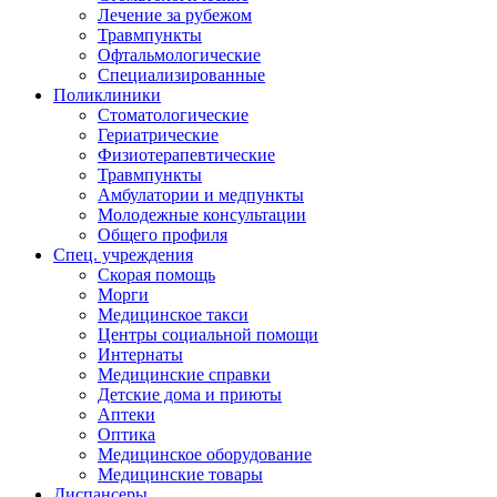
Лечение за рубежом
Травмпункты
Офтальмологические
Специализированные
Поликлиники
Стоматологические
Гериатрические
Физиотерапевтические
Травмпункты
Амбулатории и медпункты
Молодежные консультации
Общего профиля
Спец. учреждения
Скорая помощь
Морги
Медицинское такси
Центры социальной помощи
Интернаты
Медицинские справки
Детские дома и приюты
Аптеки
Оптика
Медицинское оборудование
Медицинские товары
Диспансеры