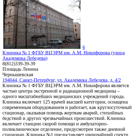
6
Клиника № 1 ФГБУ ВЦЭРМ им. А.М. Никифорова (улица
Академика Лебедева)
8(812)339-39-39
Площадь Ленина
Чернышевская
194044, Санкт-Петербург, ул. Академика Лебедева, д. 4/2
Клиника № 1 ФГБУ ВЦЭРМ им. А.М. Никифорова является
частью центра экстренной и радиационной медицины –
одного масштабнейших медицинских учреждений города.
Клиника включает 125 врачей высшей категории, оснащена
современным оборудованием и работает, как круглосуточный
стационар, оказывая помощь жертвам аварий, стихийных
бедствий и других чрезвычайных происшествий. Клиника
включает станцию скорой помощи и амбулаторно-
поликлиническое отделение, предусмотрен также дневной
стационар. Клиника №1 предоставляет широчайший спектр