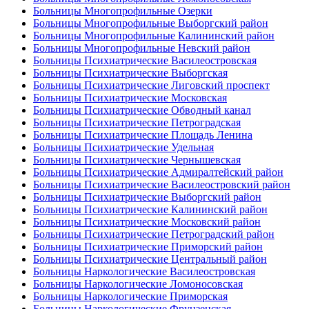
Больницы Многопрофильные Озерки
Больницы Многопрофильные Выборгский район
Больницы Многопрофильные Калининский район
Больницы Многопрофильные Невский район
Больницы Психиатрические Василеостровская
Больницы Психиатрические Выборгская
Больницы Психиатрические Лиговский проспект
Больницы Психиатрические Московская
Больницы Психиатрические Обводный канал
Больницы Психиатрические Петроградская
Больницы Психиатрические Площадь Ленина
Больницы Психиатрические Удельная
Больницы Психиатрические Чернышевская
Больницы Психиатрические Адмиралтейский район
Больницы Психиатрические Василеостровский район
Больницы Психиатрические Выборгский район
Больницы Психиатрические Калининский район
Больницы Психиатрические Московский район
Больницы Психиатрические Петроградский район
Больницы Психиатрические Приморский район
Больницы Психиатрические Центральный район
Больницы Наркологические Василеостровская
Больницы Наркологические Ломоносовская
Больницы Наркологические Приморская
Больницы Наркологические Фрунзенская