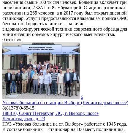
населения свыше 100 тысяч человек. Больница включает три
поликлиники, 7 ФАП и 8 амбулаторий. Стационар клиники
рассчитан на 265 человек, а в 2017 году был открыт дневной
стационар. Услуги предоставляются владельцам полиса ОМС
бесплатно. Гордость клиники – наличие
эндовидеохирургической техники современного образца для
минимизации объемов хирургического вмешательства.
0
отзывов
6
Узловая больница на станции Выборг (Ленинградское шоссе)
8(81378)9-65-15
188810, Санкт-Петербург, ЛO, г. Выборг, шоссе
Ленинградское, д. 23
НУЗ «Узловая больница на ст. Выборг» работает с 1945 года.
В составе больницы – стационар на 100 мест, поликлиника,