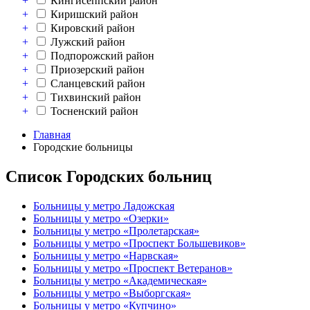
+
Кингисеппский район
+
Киришский район
+
Кировский район
+
Лужский район
+
Подпорожский район
+
Приозерский район
+
Сланцевский район
+
Тихвинский район
+
Тосненский район
Главная
Городские больницы
Список Городских больниц
Больницы у метро Ладожская
Больницы у метро «Озерки»
Больницы у метро «Пролетарская»
Больницы у метро «Проспект Большевиков»
Больницы у метро «Нарвская»
Больницы у метро «Проспект Ветеранов»
Больницы у метро «Академическая»
Больницы у метро «Выборгская»
Больницы у метро «Купчино»