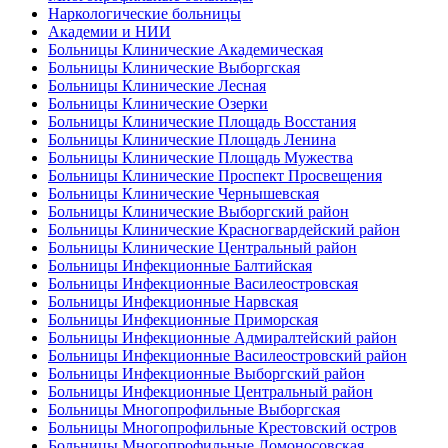
Наркологические больницы
Академии и НИИ
Больницы Клинические Академическая
Больницы Клинические Выборгская
Больницы Клинические Лесная
Больницы Клинические Озерки
Больницы Клинические Площадь Восстания
Больницы Клинические Площадь Ленина
Больницы Клинические Площадь Мужества
Больницы Клинические Проспект Просвещения
Больницы Клинические Чернышевская
Больницы Клинические Выборгский район
Больницы Клинические Красногвардейский район
Больницы Клинические Центральный район
Больницы Инфекционные Балтийская
Больницы Инфекционные Василеостровская
Больницы Инфекционные Нарвская
Больницы Инфекционные Приморская
Больницы Инфекционные Адмиралтейский район
Больницы Инфекционные Василеостровский район
Больницы Инфекционные Выборгский район
Больницы Инфекционные Центральный район
Больницы Многопрофильные Выборгская
Больницы Многопрофильные Крестовский остров
Больницы Многопрофильные Ломоносовская