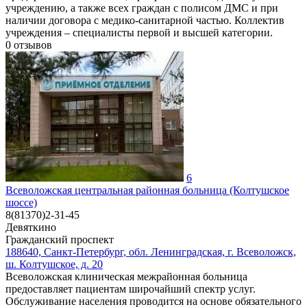
учреждению, а также всех граждан с полисом ДМС и при
наличии договора с медико-санитарной частью. Коллектив
учреждения – специалисты первой и высшей категории.
0
отзывов
6
Всеволожская центральная районная больница (Колтушское
шоссе)
8(81370)2-31-45
Девяткино
Гражданский проспект
188640, Санкт-Петербург, обл. Ленинградская, г. Всеволожск,
ш. Колтушское, д. 20
Всеволожская клиническая межрайонная больница
предоставляет пациентам широчайший спектр услуг.
Обслуживание населения проводится на основе обязательного