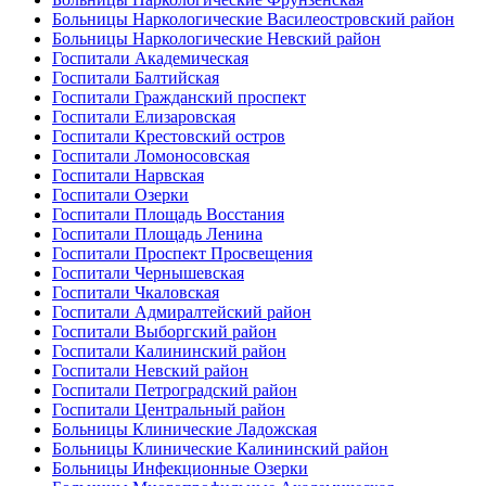
Больницы Наркологические Василеостровский район
Больницы Наркологические Невский район
Госпитали Академическая
Госпитали Балтийская
Госпитали Гражданский проспект
Госпитали Елизаровская
Госпитали Крестовский остров
Госпитали Ломоносовская
Госпитали Нарвская
Госпитали Озерки
Госпитали Площадь Восстания
Госпитали Площадь Ленина
Госпитали Проспект Просвещения
Госпитали Чернышевская
Госпитали Чкаловская
Госпитали Адмиралтейский район
Госпитали Выборгский район
Госпитали Калининский район
Госпитали Невский район
Госпитали Петроградский район
Госпитали Центральный район
Больницы Клинические Ладожская
Больницы Клинические Калининский район
Больницы Инфекционные Озерки