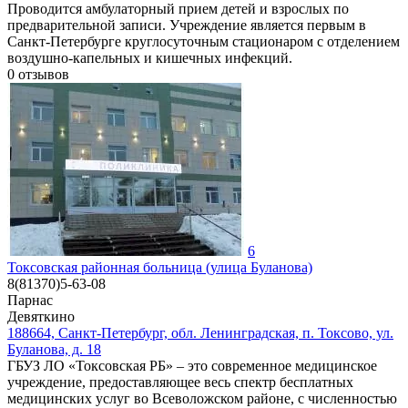
Проводится амбулаторный прием детей и взрослых по
предварительной записи. Учреждение является первым в
Санкт-Петербурге круглосуточным стационаром с отделением
воздушно-капельных и кишечных инфекций.
0
отзывов
6
Токсовская районная больница (улица Буланова)
8(81370)5-63-08
Парнас
Девяткино
188664, Санкт-Петербург, обл. Ленинградская, п. Токсово, ул.
Буланова, д. 18
ГБУЗ ЛО «Токсовская РБ» – это современное медицинское
учреждение, предоставляющее весь спектр бесплатных
медицинских услуг во Всеволожском районе, с численностью