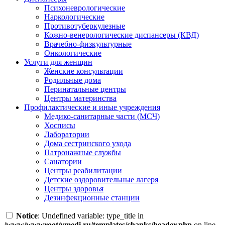
Психоневрологические
Наркологические
Противотуберкулезные
Кожно-венерологические диспансеры (КВД)
Врачебно-физкультурные
Онкологические
Услуги для женщин
Женские консультации
Родильные дома
Перинатальные центры
Центры материнства
Профилактические и иные учреждения
Медико-санитарные части (МСЧ)
Хосписы
Лаборатории
Дома сестринского ухода
Патронажные службы
Санатории
Центры реабилитации
Детские оздоровительные лагеря
Центры здоровья
Дезинфекционные станции
Notice
: Undefined variable: type_title in
/www/wwwroot/vmedi.ru/templates/chanks/header.php
on line