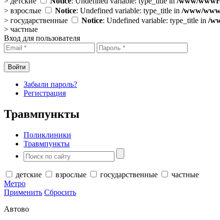
>
детские
Notice
: Undefined variable: type_title in
/www/wwwroo
>
взрослые
Notice
: Undefined variable: type_title in
/www/wwwro
>
государственные
Notice
: Undefined variable: type_title in
/ww
>
частные
Вход для пользователя
Забыли пароль?
Регистрация
Травмпункты
Поликлиники
Травмпункты
детские
взрослые
государственные
частные
Метро
Применить
Сбросить
Автово