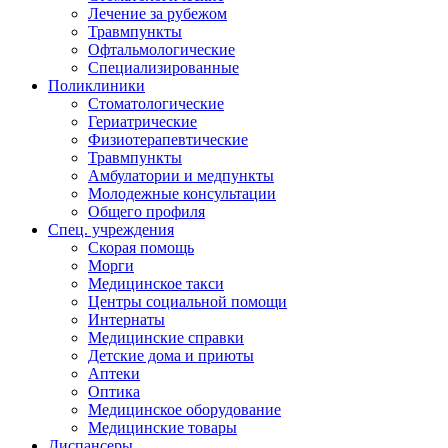
Лечение за рубежом
Травмпункты
Офтальмологические
Специализированные
Поликлиники
Стоматологические
Гериатрические
Физиотерапевтические
Травмпункты
Амбулатории и медпункты
Молодежные консультации
Общего профиля
Спец. учреждения
Скорая помощь
Морги
Медицинское такси
Центры социальной помощи
Интернаты
Медицинские справки
Детские дома и приюты
Аптеки
Оптика
Медицинское оборудование
Медицинские товары
Диспансеры