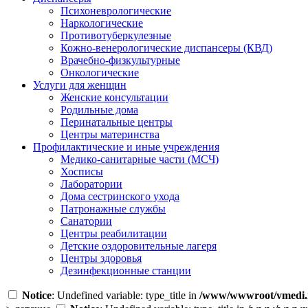
Психоневрологические
Наркологические
Противотуберкулезные
Кожно-венерологические диспансеры (КВД)
Врачебно-физкультурные
Онкологические
Услуги для женщин
Женские консультации
Родильные дома
Перинатальные центры
Центры материнства
Профилактические и иные учреждения
Медико-санитарные части (МСЧ)
Хосписы
Лаборатории
Дома сестринского ухода
Патронажные службы
Санатории
Центры реабилитации
Детские оздоровительные лагеря
Центры здоровья
Дезинфекционные станции
Notice
: Undefined variable: type_title in
/www/wwwroot/vmedi.r