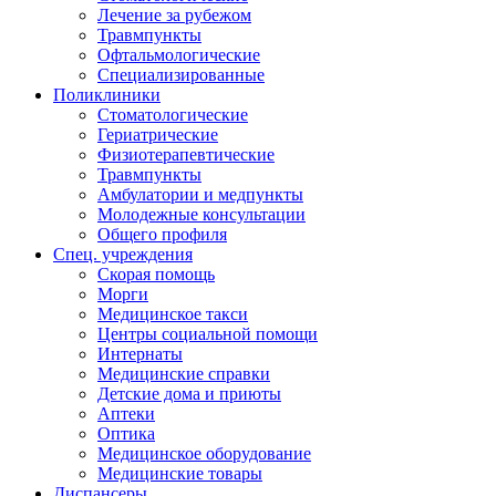
Лечение за рубежом
Травмпункты
Офтальмологические
Специализированные
Поликлиники
Стоматологические
Гериатрические
Физиотерапевтические
Травмпункты
Амбулатории и медпункты
Молодежные консультации
Общего профиля
Спец. учреждения
Скорая помощь
Морги
Медицинское такси
Центры социальной помощи
Интернаты
Медицинские справки
Детские дома и приюты
Аптеки
Оптика
Медицинское оборудование
Медицинские товары
Диспансеры