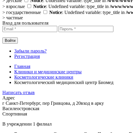
>
детские
Notice
: Undefined variable: type_title in
/www/wwwroo
>
взрослые
Notice
: Undefined variable: type_title in
/www/wwwro
>
государственные
Notice
: Undefined variable: type_title in
/ww
>
частные
Вход для пользователя
Забыли пароль?
Регистрация
Главная
Клиники и медицинские центры
Косметологические клиники
Косметологический медицинский центр Биомед
Написать отзыв
Адрес
г Санкт-Петербург, пер Гривцова, д 20вход в арку
Василеостровская
Спортивная
В учреждении
1 филиал