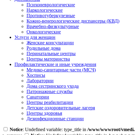
Психоневрологические
Наркологические
Противотуберкулезные
Кожно-венерологические диспансеры (КВД)
Врачебно-физкультурные
Онкологические
Услуги для женщин
Женские консультации
Родильные дома
Перинатальные центры
Центры материнства
Профилактические и иные учреждения
Медико-санитарные части (МСЧ)
Хосписы
Лаборатории
Дома сестринского ухода
Патронажные службы
Санатории
Центры реабилитации
Детские оздоровительные лагеря
Центры здоровья
Дезинфекционные станции
Notice
: Undefined variable: type_title in
/www/wwwroot/vmedi.r