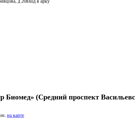
ривцова, д 20вход в арку
 Биомед» (Средний проспект Васильевс
ин.
на карте