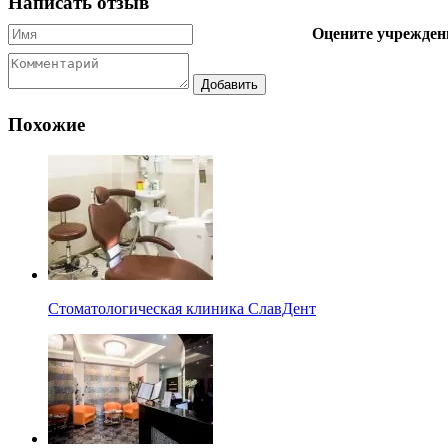
Написать отзыв
Оцените учрежден
Похожие
Стоматологическая клиника СлавДент