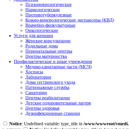
Психоневрологические
Наркологические
Противотуберкулезные
Кожно-венерологические диспансеры (КВД)
Врачебно-физкультурные
Онкологические
Услуги для женщин
Женские консультации
Родильные дома
Перинатальные центры
Центры материнства
Профилактические и иные учреждения
Медико-санитарные части (МСЧ)
Хосписы
Лаборатории
Дома сестринского ухода
Патронажные службы
Санатории
Центры реабилитации
Детские оздоровительные лагеря
Центры здоровья
Дезинфекционные станции
Notice
: Undefined variable: type_title in
/www/wwwroot/vmedi.r