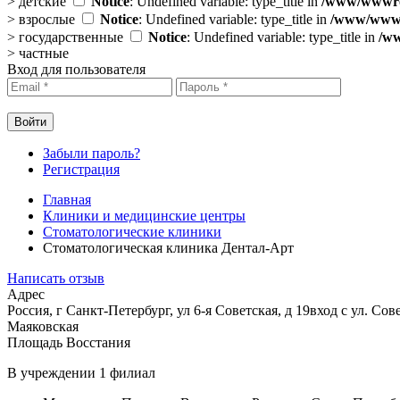
>
детские
Notice
: Undefined variable: type_title in
/www/wwwroo
>
взрослые
Notice
: Undefined variable: type_title in
/www/wwwro
>
государственные
Notice
: Undefined variable: type_title in
/ww
>
частные
Вход для пользователя
Забыли пароль?
Регистрация
Главная
Клиники и медицинские центры
Стоматологические клиники
Стоматологическая клиника Дентал-Арт
Написать отзыв
Адрес
Россия, г Санкт-Петербург, ул 6-я Советская, д 19вход с ул. Сов
Маяковская
Площадь Восстания
В учреждении
1 филиал