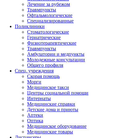
Лечение за рубежом
Травмпункты
Офтальмологические
Специализированные
Поликлиники
Стоматологические
Гериатрические
Физиотерапевтические
Травмпункты
Амбулатории и медпункты
Молодежные консультации
Общего профиля
Спец. учреждения
Скорая помощь
Морги
Медицинское такси
Центры социальной помощи
Интернаты
Медицинские справки
Детские дома и приюты
Аптеки
Оптика
Медицинское оборудование
Медицинские товары
Диспансеры