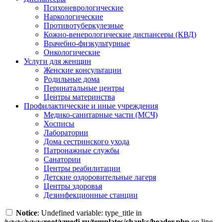
Психоневрологические
Наркологические
Противотуберкулезные
Кожно-венерологические диспансеры (КВД)
Врачебно-физкультурные
Онкологические
Услуги для женщин
Женские консультации
Родильные дома
Перинатальные центры
Центры материнства
Профилактические и иные учреждения
Медико-санитарные части (МСЧ)
Хосписы
Лаборатории
Дома сестринского ухода
Патронажные службы
Санатории
Центры реабилитации
Детские оздоровительные лагеря
Центры здоровья
Дезинфекционные станции
Notice
: Undefined variable: type_title in
/www/wwwroot/vmedi.ru/templates/chanks/header.php
on line