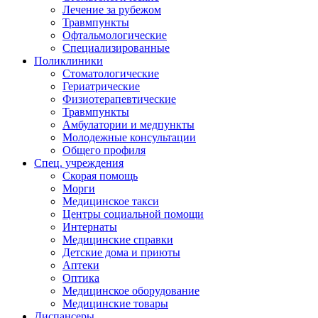
Лечение за рубежом
Травмпункты
Офтальмологические
Специализированные
Поликлиники
Стоматологические
Гериатрические
Физиотерапевтические
Травмпункты
Амбулатории и медпункты
Молодежные консультации
Общего профиля
Спец. учреждения
Скорая помощь
Морги
Медицинское такси
Центры социальной помощи
Интернаты
Медицинские справки
Детские дома и приюты
Аптеки
Оптика
Медицинское оборудование
Медицинские товары
Диспансеры