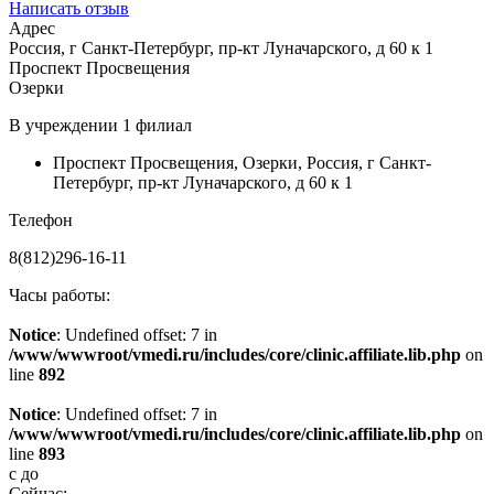
Написать отзыв
Адрес
Россия, г Санкт-Петербург, пр-кт Луначарского, д 60 к 1
Проспект Просвещения
Озерки
В учреждении
1 филиал
Проспект Просвещения
,
Озерки
,
Россия, г Санкт-
Петербург, пр-кт Луначарского, д 60 к 1
Телефон
8(812)296-16-11
Часы работы:
Notice
: Undefined offset: 7 in
/www/wwwroot/vmedi.ru/includes/core/clinic.affiliate.lib.php
on
line
892
Notice
: Undefined offset: 7 in
/www/wwwroot/vmedi.ru/includes/core/clinic.affiliate.lib.php
on
line
893
с
до
Сейчас: