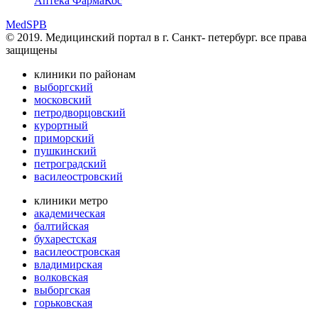
Аптека ФармаКос
MedSPB
© 2019. Медицинский портал в
г. Санкт- петербург.
все права
защищены
клиники по районам
выборгский
московский
петродворцовский
курортный
приморский
пушкинский
петроградский
василеостровский
клиники метро
академическая
балтийская
бухарестская
василеостровская
владимирская
волковская
выборгская
горьковская