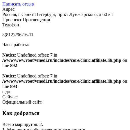
Написать отзыв
Адрес
Россия, г Санкт-Петербург, пр-кт Луначарского, д 60 к 1
Проспект Просвещения
Телефон
8(812)296-16-11
Часы работы:
Notice
: Undefined offset: 7 in
/www/wwwroot/vmedi.ru/includes/core/clinic.affiliate.lib.php
on
line
892
Notice
: Undefined offset: 7 in
/www/wwwroot/vmedi.ru/includes/core/clinic.affiliate.lib.php
on
line
893
с
до
Сейчас:
Официальный сайт:
Как добраться
Всего маршрутов: 2.
1. Маршрут на общественном транспорте.