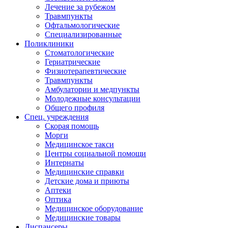
Лечение за рубежом
Травмпункты
Офтальмологические
Специализированные
Поликлиники
Стоматологические
Гериатрические
Физиотерапевтические
Травмпункты
Амбулатории и медпункты
Молодежные консультации
Общего профиля
Спец. учреждения
Скорая помощь
Морги
Медицинское такси
Центры социальной помощи
Интернаты
Медицинские справки
Детские дома и приюты
Аптеки
Оптика
Медицинское оборудование
Медицинские товары
Диспансеры