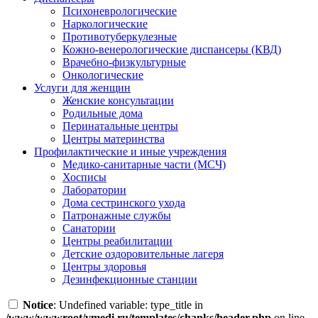
Психоневрологические
Наркологические
Противотуберкулезные
Кожно-венерологические диспансеры (КВД)
Врачебно-физкультурные
Онкологические
Услуги для женщин
Женские консультации
Родильные дома
Перинатальные центры
Центры материнства
Профилактические и иные учреждения
Медико-санитарные части (МСЧ)
Хосписы
Лаборатории
Дома сестринского ухода
Патронажные службы
Санатории
Центры реабилитации
Детские оздоровительные лагеря
Центры здоровья
Дезинфекционные станции
Notice
: Undefined variable: type_title in
/www/wwwroot/vmedi.ru/templates/chanks/header.php
on line