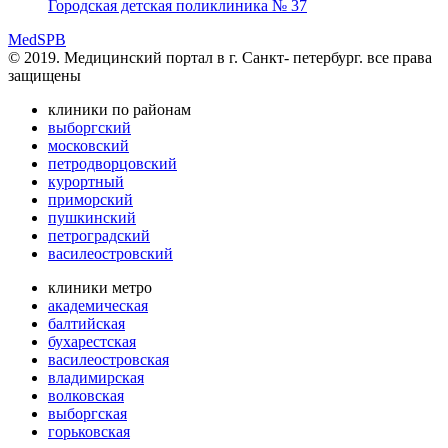
Городская детская поликлиника № 37
MedSPB
© 2019. Медицинский портал в
г. Санкт- петербург.
все права
защищены
клиники по районам
выборгский
московский
петродворцовский
курортный
приморский
пушкинский
петроградский
василеостровский
клиники метро
академическая
балтийская
бухарестская
василеостровская
владимирская
волковская
выборгская
горьковская