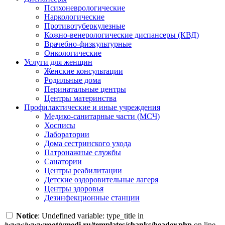
Психоневрологические
Наркологические
Противотуберкулезные
Кожно-венерологические диспансеры (КВД)
Врачебно-физкультурные
Онкологические
Услуги для женщин
Женские консультации
Родильные дома
Перинатальные центры
Центры материнства
Профилактические и иные учреждения
Медико-санитарные части (МСЧ)
Хосписы
Лаборатории
Дома сестринского ухода
Патронажные службы
Санатории
Центры реабилитации
Детские оздоровительные лагеря
Центры здоровья
Дезинфекционные станции
Notice
: Undefined variable: type_title in
/www/wwwroot/vmedi.ru/templates/chanks/header.php
on line