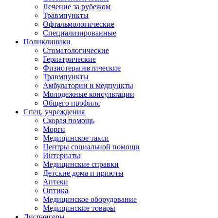
Лечение за рубежом
Травмпункты
Офтальмологические
Специализированные
Поликлиники
Стоматологические
Гериатрические
Физиотерапевтические
Травмпункты
Амбулатории и медпункты
Молодежные консультации
Общего профиля
Спец. учреждения
Скорая помощь
Морги
Медицинское такси
Центры социальной помощи
Интернаты
Медицинские справки
Детские дома и приюты
Аптеки
Оптика
Медицинское оборудование
Медицинские товары
Диспансеры