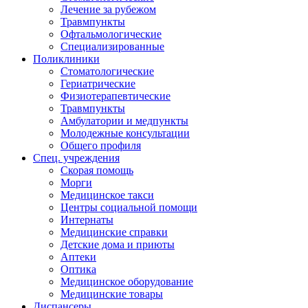
Лечение за рубежом
Травмпункты
Офтальмологические
Специализированные
Поликлиники
Стоматологические
Гериатрические
Физиотерапевтические
Травмпункты
Амбулатории и медпункты
Молодежные консультации
Общего профиля
Спец. учреждения
Скорая помощь
Морги
Медицинское такси
Центры социальной помощи
Интернаты
Медицинские справки
Детские дома и приюты
Аптеки
Оптика
Медицинское оборудование
Медицинские товары
Диспансеры