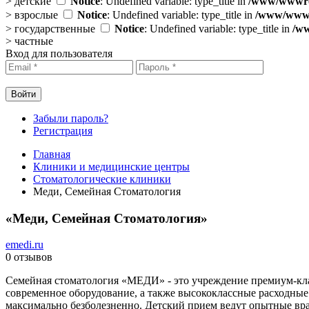
>
детские
Notice
: Undefined variable: type_title in
/www/wwwroo
>
взрослые
Notice
: Undefined variable: type_title in
/www/wwwro
>
государственные
Notice
: Undefined variable: type_title in
/ww
>
частные
Вход для пользователя
Забыли пароль?
Регистрация
Главная
Клиники и медицинские центры
Стоматологические клиники
Меди, Семейная Стоматология
«Меди, Семейная Стоматология»
emedi.ru
0
отзывов
Семейная стоматология «МЕДИ» - это учреждение премиум-клас
современное оборудование, а также высококлассные расходные
максимально безболезненно. Детский прием ведут опытные врач