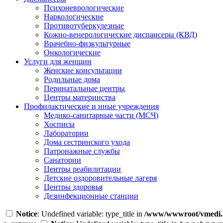
Психоневрологические
Наркологические
Противотуберкулезные
Кожно-венерологические диспансеры (КВД)
Врачебно-физкультурные
Онкологические
Услуги для женщин
Женские консультации
Родильные дома
Перинатальные центры
Центры материнства
Профилактические и иные учреждения
Медико-санитарные части (МСЧ)
Хосписы
Лаборатории
Дома сестринского ухода
Патронажные службы
Санатории
Центры реабилитации
Детские оздоровительные лагеря
Центры здоровья
Дезинфекционные станции
Notice
: Undefined variable: type_title in
/www/wwwroot/vmedi.r