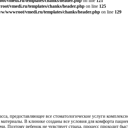
t/vmedi.ru/templates/chanks/header.php
on line
121
ot/vmedi.ru/templates/chanks/header.php
on line
125
w/wwwroot/vmedi.ru/templates/chanks/header.php
on line
129
са, предоставляющее все стоматологические услуги комплексно,
 материалы. В клинике созданы все условия для комфорта пацие
и. Поэтому ребенок не чувствует страха, процесс проходит быс