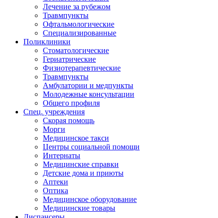
Лечение за рубежом
Травмпункты
Офтальмологические
Специализированные
Поликлиники
Стоматологические
Гериатрические
Физиотерапевтические
Травмпункты
Амбулатории и медпункты
Молодежные консультации
Общего профиля
Спец. учреждения
Скорая помощь
Морги
Медицинское такси
Центры социальной помощи
Интернаты
Медицинские справки
Детские дома и приюты
Аптеки
Оптика
Медицинское оборудование
Медицинские товары
Диспансеры