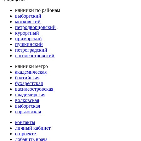
клиники по районам
выборгский
московский
петродворцовский
курортный
приморский
пушкинский
петроградский
василеостровский
клиники метро
академическая
балтийская
бухарестская
василеостровская
владимирская
волковская
выборгская
горьковская
контакты
личный кабинет
о проекте
добавить врача