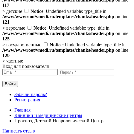
117
>
детские
Notice
: Undefined variable: type_title in
/www/wwwroot/vmedi.ru/templates/chanks/header.php
on line
121
>
взрослые
Notice
: Undefined variable: type_title in
/www/wwwroot/vmedi.ru/templates/chanks/header.php
on line
125
>
государственные
Notice
: Undefined variable: type_title in
/www/wwwroot/vmedi.ru/templates/chanks/header.php
on line
129
>
частные
Вход для пользователя
Забыли пароль?
Регистрация
Главная
Клиники и медицинские центры
Прогноз, Детский Неврологический Центр
Написать отзыв