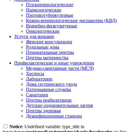
Психоневрологические
Наркологические
Противотуберкулезные
Кожно-венерологические диспансеры (КВД)
Врачебно-физкультурные
Онкологические
Услуги для женщин
Женские консультации
Родильные дома
Перинатальные центры
Центры материнства
Профилактические и иные учреждения
Медико-санитарные части (МСЧ)
Хосписы
Лаборатории
Дома сестринского ухода
Патронажные службы
Санатории
Центры реабилитации
Детские оздоровительные лагеря
Центры здоровья
Дезинфекционные станции
Notice
: Undefined variable: type_title in
/www/wwwroot/vmedi.ru/templates/chanks/header.php
on line