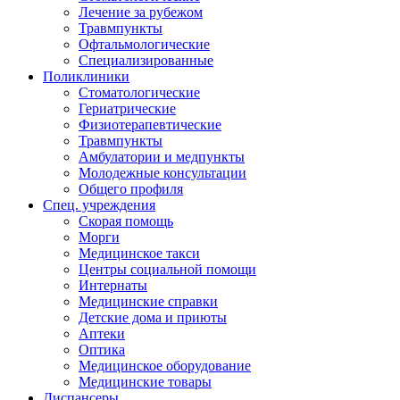
Лечение за рубежом
Травмпункты
Офтальмологические
Специализированные
Поликлиники
Стоматологические
Гериатрические
Физиотерапевтические
Травмпункты
Амбулатории и медпункты
Молодежные консультации
Общего профиля
Спец. учреждения
Скорая помощь
Морги
Медицинское такси
Центры социальной помощи
Интернаты
Медицинские справки
Детские дома и приюты
Аптеки
Оптика
Медицинское оборудование
Медицинские товары
Диспансеры