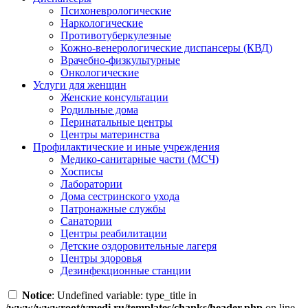
Психоневрологические
Наркологические
Противотуберкулезные
Кожно-венерологические диспансеры (КВД)
Врачебно-физкультурные
Онкологические
Услуги для женщин
Женские консультации
Родильные дома
Перинатальные центры
Центры материнства
Профилактические и иные учреждения
Медико-санитарные части (МСЧ)
Хосписы
Лаборатории
Дома сестринского ухода
Патронажные службы
Санатории
Центры реабилитации
Детские оздоровительные лагеря
Центры здоровья
Дезинфекционные станции
Notice
: Undefined variable: type_title in
/www/wwwroot/vmedi.ru/templates/chanks/header.php
on line