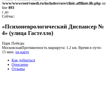
/www/wwwroot/vmedi.ru/includes/core/clinic.affiliate.lib.php
on
line
893
с
до
Сейчас:
«Психоневрологический Диспансер №
4» (улица Гастелло)
Парк Победы
Московская
Протяженность маршрута: 1.2 км. Время в пути:
15 мин.
на карте
Как добраться
Описание
Отзывы