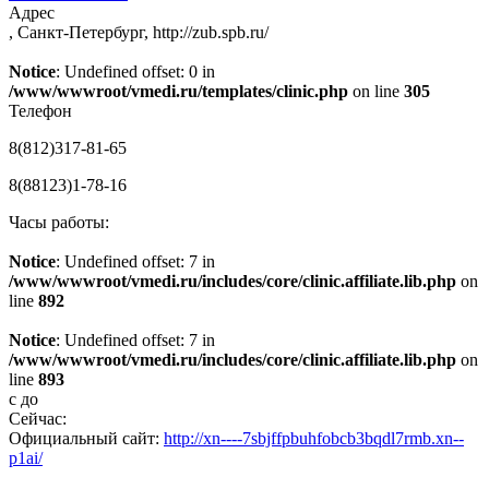
Адрес
, Санкт-Петербург, http://zub.spb.ru/
Notice
: Undefined offset: 0 in
/www/wwwroot/vmedi.ru/templates/clinic.php
on line
305
Телефон
8(812)317-81-65
8(88123)1-78-16
Часы работы:
Notice
: Undefined offset: 7 in
/www/wwwroot/vmedi.ru/includes/core/clinic.affiliate.lib.php
on
line
892
Notice
: Undefined offset: 7 in
/www/wwwroot/vmedi.ru/includes/core/clinic.affiliate.lib.php
on
line
893
с
до
Сейчас:
Официальный сайт:
http://xn----7sbjffpbuhfobcb3bqdl7rmb.xn--
p1ai/