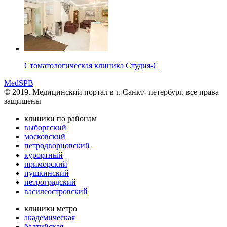
Стоматологическая клиника Студия-С
MedSPB
© 2019. Медицинский портал в
г. Санкт- петербург.
все права
защищены
клиники по районам
выборгский
московский
петродворцовский
курортный
приморский
пушкинский
петроградский
василеостровский
клиники метро
академическая
балтийская