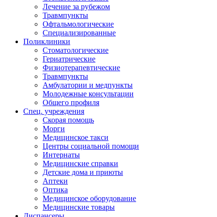
Лечение за рубежом
Травмпункты
Офтальмологические
Специализированные
Поликлиники
Стоматологические
Гериатрические
Физиотерапевтические
Травмпункты
Амбулатории и медпункты
Молодежные консультации
Общего профиля
Спец. учреждения
Скорая помощь
Морги
Медицинское такси
Центры социальной помощи
Интернаты
Медицинские справки
Детские дома и приюты
Аптеки
Оптика
Медицинское оборудование
Медицинские товары
Диспансеры