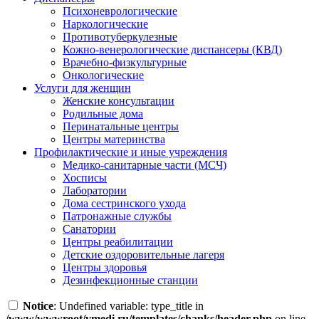
Психоневрологические
Наркологические
Противотуберкулезные
Кожно-венерологические диспансеры (КВД)
Врачебно-физкультурные
Онкологические
Услуги для женщин
Женские консультации
Родильные дома
Перинатальные центры
Центры материнства
Профилактические и иные учреждения
Медико-санитарные части (МСЧ)
Хосписы
Лаборатории
Дома сестринского ухода
Патронажные службы
Санатории
Центры реабилитации
Детские оздоровительные лагеря
Центры здоровья
Дезинфекционные станции
Notice
: Undefined variable: type_title in
/www/wwwroot/vmedi.ru/templates/chanks/header.php
on line