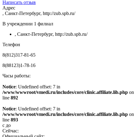
Написать отзыв
Адрес
, Санкт-Петербург, http://zub.spb.ru/
В учреждении
1 филиал
, Санкт-Петербург, http://zub.spb.ru/
Телефон
8(812)317-81-65
8(88123)1-78-16
Часы работы:
Notice
: Undefined offset: 7 in
/www/wwwroot/vmedi.ru/includes/core/clinic.affiliate.lib.php
on
line
892
Notice
: Undefined offset: 7 in
/www/wwwroot/vmedi.ru/includes/core/clinic.affiliate.lib.php
on
line
893
с
до
Сейчас:
Официальный сайт: