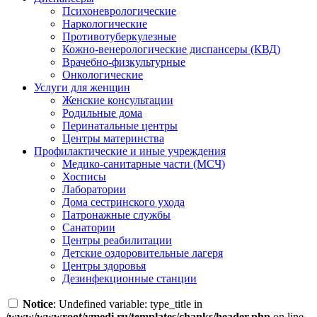
Психоневрологические
Наркологические
Противотуберкулезные
Кожно-венерологические диспансеры (КВД)
Врачебно-физкультурные
Онкологические
Услуги для женщин
Женские консультации
Родильные дома
Перинатальные центры
Центры материнства
Профилактические и иные учреждения
Медико-санитарные части (МСЧ)
Хосписы
Лаборатории
Дома сестринского ухода
Патронажные службы
Санатории
Центры реабилитации
Детские оздоровительные лагеря
Центры здоровья
Дезинфекционные станции
Notice
: Undefined variable: type_title in
/www/wwwroot/vmedi.ru/templates/chanks/header.php
on line