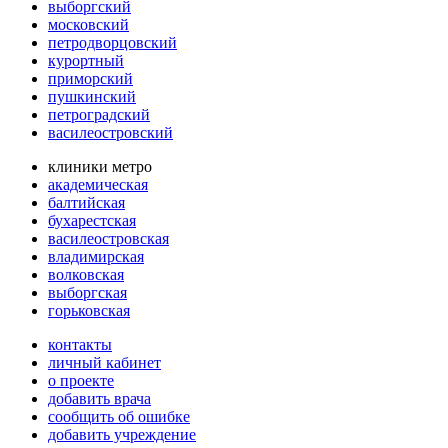
выборгский
московский
петродворцовский
курортный
приморский
пушкинский
петроградский
василеостровский
клиники метро
академическая
балтийская
бухарестская
василеостровская
владимирская
волковская
выборгская
горьковская
контакты
личный кабинет
о проекте
добавить врача
сообщить об ошибке
добавить учреждение