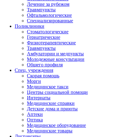
Лечение за рубежом
Травмпункты
Офтальмологические
Специализированные
Поликлиники
Стоматологические
Гериатрические
Физиотерапевтические
Травмпункты
Амбулатории и медпункты
Молодежные консультации
Общего профиля
Спец. учреждения
Скорая помощь
Морги
Медицинское такси
Центры социальной помощи
Интернаты
Медицинские справки
Детские дома и приюты
Аптеки
Оптика
Медицинское оборудование
Медицинские товары
Диспансеры