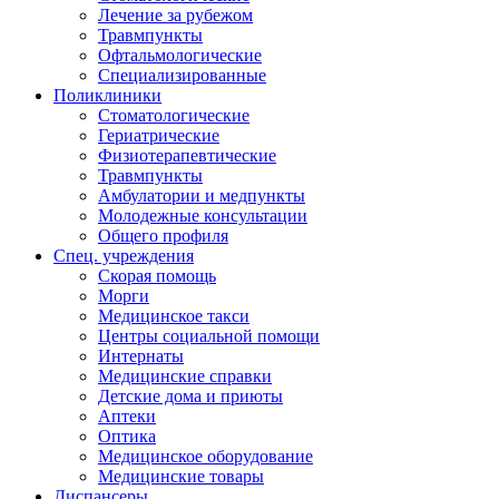
Лечение за рубежом
Травмпункты
Офтальмологические
Специализированные
Поликлиники
Стоматологические
Гериатрические
Физиотерапевтические
Травмпункты
Амбулатории и медпункты
Молодежные консультации
Общего профиля
Спец. учреждения
Скорая помощь
Морги
Медицинское такси
Центры социальной помощи
Интернаты
Медицинские справки
Детские дома и приюты
Аптеки
Оптика
Медицинское оборудование
Медицинские товары
Диспансеры