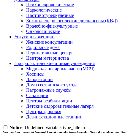
Психоневрологические
Наркологические
Противотуберкулезные
Кожно-венерологические диспансеры (КВД)
Врачебно-физкультурные
Онкологические
Услуги для женщин
Женские консультации
Родильные дома
Перинатальные центры
Центры материнства
Профилактические и иные учреждения
Медико-санитарные части (МСЧ)
Хосписы
Лаборатории
Дома сестринского ухода
Патронажные службы
Санатории
Центры реабилитации
Детские оздоровительные лагеря
Центры здоровья
Дезинфекционные станции
Notice
: Undefined variable: type_title in
/www/wwwroot/vmedi.ru/templates/chanks/header.php
on line