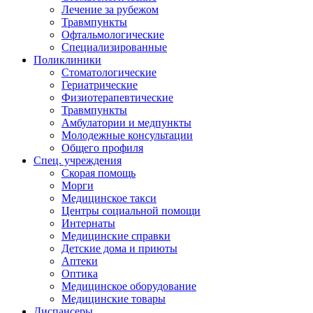
Лечение за рубежом
Травмпункты
Офтальмологические
Специализированные
Поликлиники
Стоматологические
Гериатрические
Физиотерапевтические
Травмпункты
Амбулатории и медпункты
Молодежные консультации
Общего профиля
Спец. учреждения
Скорая помощь
Морги
Медицинское такси
Центры социальной помощи
Интернаты
Медицинские справки
Детские дома и приюты
Аптеки
Оптика
Медицинское оборудование
Медицинские товары
Диспансеры