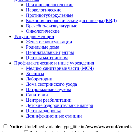
Психоневрологические
Наркологические
Противотуберкулезные
Кожно-венерологические диспансеры (КВД)
Врачебно-физкультурные
Онкологические
Услуги для женщин
Женские консультации
Родильные дома
Перинатальные центры
Центры материнства
Профилактические и иные учреждения
Медико-санитарные части (МСЧ)
Хосписы
Лаборатории
Дома сестринского ухода
Патронажные службы
Санатории
Центры реабилитации
Детские оздоровительные лагеря
Центры здоровья
Дезинфекционные станции
Notice
: Undefined variable: type_title in
/www/wwwroot/vmedi.r