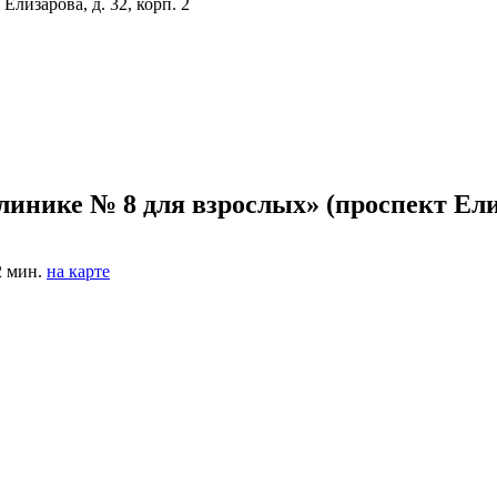
Елизарова, д. 32, корп. 2
инике № 8 для взрослых» (проспект Ели
2 мин.
на карте