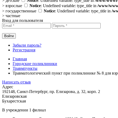
>
детские
Notice
: Undefined variable: type_title in
/www/wwwroo
>
взрослые
Notice
: Undefined variable: type_title in
/www/wwwro
>
государственные
Notice
: Undefined variable: type_title in
/ww
>
частные
Вход для пользователя
Забыли пароль?
Регистрация
Главная
Городские поликлиники
Травмпункты
Травматологический пункт при поликлинике № 8 для вз
Написать отзыв
Адрес
192148, Санкт-Петербург, пр. Елизарова, д. 32, корп. 2
Елизаровская
Бухарестская
В учреждении
1 филиал