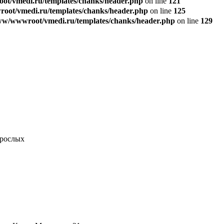
t/vmedi.ru/templates/chanks/header.php
on line
121
ot/vmedi.ru/templates/chanks/header.php
on line
125
w/wwwroot/vmedi.ru/templates/chanks/header.php
on line
129
зрослых