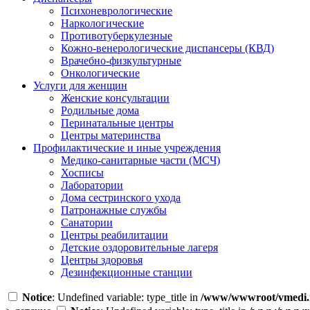
Психоневрологические
Наркологические
Противотуберкулезные
Кожно-венерологические диспансеры (КВД)
Врачебно-физкультурные
Онкологические
Услуги для женщин
Женские консультации
Родильные дома
Перинатальные центры
Центры материнства
Профилактические и иные учреждения
Медико-санитарные части (МСЧ)
Хосписы
Лаборатории
Дома сестринского ухода
Патронажные службы
Санатории
Центры реабилитации
Детские оздоровительные лагеря
Центры здоровья
Дезинфекционные станции
Notice
: Undefined variable: type_title in
/www/wwwroot/vmedi.r