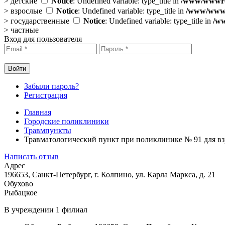
>
детские
Notice
: Undefined variable: type_title in
/www/wwwroo
>
взрослые
Notice
: Undefined variable: type_title in
/www/wwwro
>
государственные
Notice
: Undefined variable: type_title in
/ww
>
частные
Вход для пользователя
Забыли пароль?
Регистрация
Главная
Городские поликлиники
Травмпункты
Травматологический пункт при поликлинике № 91 для в
Написать отзыв
Адрес
196653, Санкт-Петербург, г. Колпино, ул. Карла Маркса, д. 21
Обухово
Рыбацкое
В учреждении
1 филиал