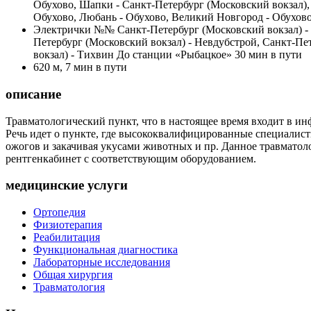
Обухово, Шапки - Санкт-Петербург (Московский вокзал),
Обухово, Любань - Обухово, Великий Новгород - Обухов
Электрички №№ Санкт-Петербург (Московский вокзал) - В
Петербург (Московский вокзал) - Невдубстрой, Санкт-Пе
вокзал) - Тихвин До станции «Рыбацкое» 30 мин в пути
620 м, 7 мин в пути
описание
Травматологический пункт, что в настоящее время входит в и
Речь идет о пункте, где высококвалифицированные специалис
ожогов и закачивая укусами животных и пр. Данное травматоло
рентгенкабинет с соответствующим оборудованием.
медицинские услуги
Ортопедия
Физиотерапия
Реабилитация
Функциональная диагностика
Лабораторные исследования
Общая хирургия
Травматология