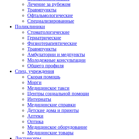
Лечение за рубежом
Травмпункты
Офтальмологические
Специализированные
Поликлиники
Стоматологические
Гериатрические
Физиотерапевтические
Травмпункты
Амбулатории и медпункты
Молодежные консультации
Общего профиля
Спец. учреждения
Скорая помощь
Морги
Медицинское такси
Центры социальной помощи
Интернаты
Медицинские справки
Детские дома и приюты
Аптеки
Оптика
Медицинское оборудование
Медицинские товары
Диспансеры