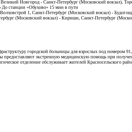
 Великий Новгород - Санкт-Петербург (Московский вокзал), Тор
о До станции «Обухово» 15 мин в пути
олховстрой 1, Санкт-Петербург (Московский вокзал) - Будогощь
тербург (Московский вокзал) - Кириши, Санкт-Петербург (Моск
нфраструктуру городской больницы для взрослых под номером 91
ты предоставляют экстренную медицинскую помощь при получени
гическое отделение обслуживает жителей Красносельского район