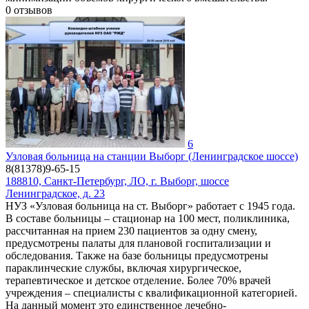
0
отзывов
6
Узловая больница на станции Выборг (Ленинградское шоссе)
8(81378)9-65-15
188810, Санкт-Петербург, ЛO, г. Выборг, шоссе
Ленинградское, д. 23
НУЗ «Узловая больница на ст. Выборг» работает с 1945 года.
В составе больницы – стационар на 100 мест, поликлиника,
рассчитанная на прием 230 пациентов за одну смену,
предусмотрены палаты для плановой госпитализации и
обследования. Также на базе больницы предусмотрены
параклинческие службы, включая хирургическое,
терапевтическое и детское отделение. Более 70% врачей
учреждения – специалисты с квалификационной категорией.
На данный момент это единственное лечебно-