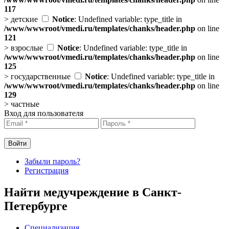
117
>
детские
Notice
: Undefined variable: type_title in
/www/wwwroot/vmedi.ru/templates/chanks/header.php
on line
121
>
взрослые
Notice
: Undefined variable: type_title in
/www/wwwroot/vmedi.ru/templates/chanks/header.php
on line
125
>
государственные
Notice
: Undefined variable: type_title in
/www/wwwroot/vmedi.ru/templates/chanks/header.php
on line
129
>
частные
Вход для пользователя
Забыли пароль?
Регистрация
Найти медучреждение в Санкт-
Петербурге
Специализация