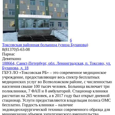
6
Токсовская районная больница (улица Буланова)
8(81370)5-63-08
Парнас
Девяткино
188664, Санкт-Петербург, обл. Ленинградская, п. Токсово, ул.
Буланова, д. 18
ГБУЗ ЛО «Токсовская РБ» – это современное медицинское
учреждение, предоставляющее весь спектр бесплатных
медицинских услуг во Всеволожском районе, с численностью
населения свыше 100 тысяч человек. Больница включает три
поликлиники, 7 ФАП и 8 амбулаторий. Стационар клиники
рассчитан на 265 человек, а в 2017 году был открыт дневной
стационар. Услуги предоставляются владельцам полиса ОМС
бесплатно. Гордость клиники – наличие
эндовидеохирургической техники современного образца для
минимизации объемов хирургического вмешательства.