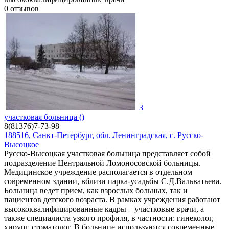
0
отзывов
3
участковая больница ()
8(81376)7-73-98
188516, Санкт-Петербург, обл. Ленинградская, с. Русско-
Высоцкое
Русско-Высоцкая участковая больница представляет собой
подразделение Центральной Ломоносовской больницы.
Медицинское учреждение располагается в отдельном
современном здании, вблизи парка-усадьбы С.Д.Вальватьева.
Больница ведет прием, как взрослых больных, так и
пациентов детского возраста. В рамках учреждения работают
высококвалифицированные кадры – участковые врачи, а
также специалиста узкого профиля, в частности: гинеколог,
хирург, стоматолог. В больнице используются современные