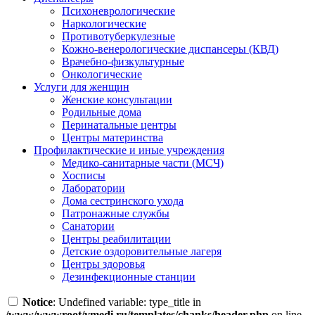
Психоневрологические
Наркологические
Противотуберкулезные
Кожно-венерологические диспансеры (КВД)
Врачебно-физкультурные
Онкологические
Услуги для женщин
Женские консультации
Родильные дома
Перинатальные центры
Центры материнства
Профилактические и иные учреждения
Медико-санитарные части (МСЧ)
Хосписы
Лаборатории
Дома сестринского ухода
Патронажные службы
Санатории
Центры реабилитации
Детские оздоровительные лагеря
Центры здоровья
Дезинфекционные станции
Notice
: Undefined variable: type_title in
/www/wwwroot/vmedi.ru/templates/chanks/header.php
on line