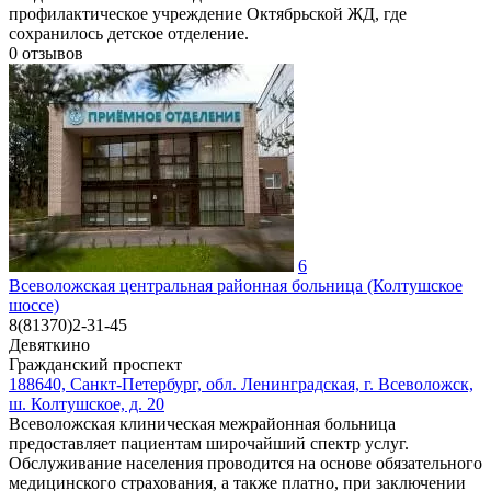
профилактическое учреждение Октябрьской ЖД, где
сохранилось детское отделение.
0
отзывов
6
Всеволожская центральная районная больница (Колтушское
шоссе)
8(81370)2-31-45
Девяткино
Гражданский проспект
188640, Санкт-Петербург, обл. Ленинградская, г. Всеволожск,
ш. Колтушское, д. 20
Всеволожская клиническая межрайонная больница
предоставляет пациентам широчайший спектр услуг.
Обслуживание населения проводится на основе обязательного
медицинского страхования, а также платно, при заключении