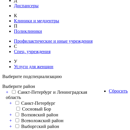
Д
Диспансеры
К
Клиники и медцентры
П
Поликлиники
Профилактические и иные учреждения
С
Спец. учреждения
У
Услуги для женщин
Выберите подспециализацию
Выберите район
Сбросить
+
Санкт-Петербург и Ленинградская
область
+
Санкт-Петербург
Сосновый Бор
+
Волховский район
+
Всеволожский район
+
Выборгский район