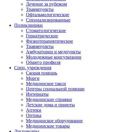
Лечение за рубежом
Травмпункты
Офтальмологические
Специализированные
Поликлиники
Стоматологические
Гериатрические
Физиотерапевтические
Травмпункты
Амбулатории и медпункты
Молодежные консультации
Общего профиля
Спец. учреждения
Скорая помощь
Морги
Медицинское такси
Центры социальной помощи
Интернаты
Медицинские справки
Детские дома и приюты
Аптеки
Оптика
Медицинское оборудование
Медицинские товары
Диспансеры