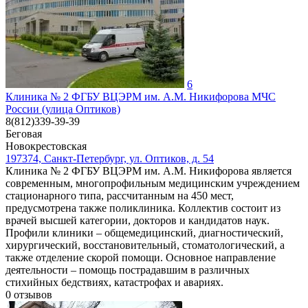
6
Клиника № 2 ФГБУ ВЦЭРМ им. А.М. Никифорова МЧС
России (улица Оптиков)
8(812)339-39-39
Беговая
Новокрестовская
197374, Санкт-Петербург, ул. Оптиков, д. 54
Клиника № 2 ФГБУ ВЦЭРМ им. А.М. Никифорова является
современным, многопрофильным медицинским учреждением
стационарного типа, рассчитанным на 450 мест,
предусмотрена также поликлиника. Коллектив состоит из
врачей высшей категории, докторов и кандидатов наук.
Профили клиники – общемедицинский, диагностический,
хирургический, восстановительный, стоматологический, а
также отделение скорой помощи. Основное направление
деятельности – помощь пострадавшим в различных
стихийных бедствиях, катастрофах и авариях.
0
отзывов