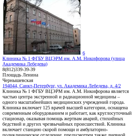
6
Клиника № 1 ФГБУ ВЦЭРМ им. А.М. Никифорова (улица
Академика Лебедева)
8(812)339-39-39
Площадь Ленина
Чернышевская
194044, Санкт-Петербург, ул. Академика Лебедева, д. 4/2
Клиника № 1 ФГБУ ВЦЭРМ им. А.М. Никифорова является
частью центра экстренной и радиационной медицины –
одного масштабнейших медицинских учреждений города.
Клиника включает 125 врачей высшей категории, оснащена
современным оборудованием и работает, как круглосуточный
стационар, оказывая помощь жертвам аварий, стихийных
бедствий и других чрезвычайных происшествий. Клиника
включает станцию скорой помощи и амбулаторно-
поликлиническое отделение, предусмотрен также дневной