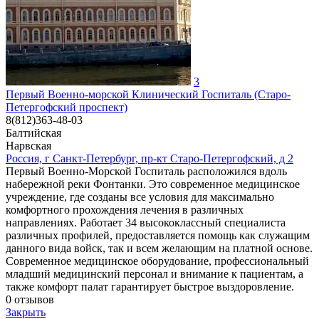
3
Первый Военно-морской Клинический Госпиталь (Старо-
Петергофский проспект)
8(812)363-48-03
Балтийская
Нарвская
Россия, г Санкт-Петербург, пр-кт Старо-Петергофский, д 2
Первый Военно-Морской Госпиталь расположился вдоль
набережной реки Фонтанки. Это современное медицинское
учреждение, где созданы все условия для максимально
комфортного прохождения лечения в различных
направлениях. Работает 34 высококлассный специалиста
различных профилей, предоставляется помощь как служащим
данного вида войск, так и всем желающим на платной основе.
Современное медицинское оборудование, профессиональный
младший медицинский персонал и внимание к пациентам, а
также комфорт палат гарантирует быстрое выздоровление.
0
отзывов
Закрыть