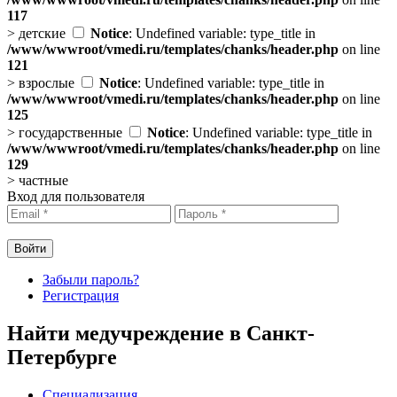
117
>
детские
Notice
: Undefined variable: type_title in
/www/wwwroot/vmedi.ru/templates/chanks/header.php
on line
121
>
взрослые
Notice
: Undefined variable: type_title in
/www/wwwroot/vmedi.ru/templates/chanks/header.php
on line
125
>
государственные
Notice
: Undefined variable: type_title in
/www/wwwroot/vmedi.ru/templates/chanks/header.php
on line
129
>
частные
Вход для пользователя
Забыли пароль?
Регистрация
Найти медучреждение в Санкт-
Петербурге
Специализация