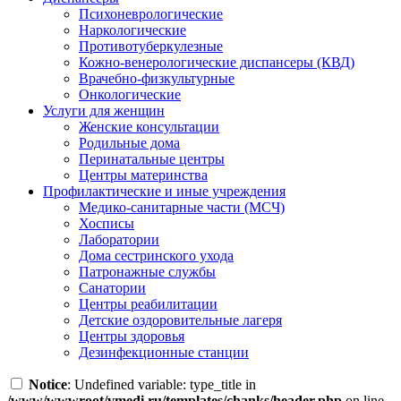
Психоневрологические
Наркологические
Противотуберкулезные
Кожно-венерологические диспансеры (КВД)
Врачебно-физкультурные
Онкологические
Услуги для женщин
Женские консультации
Родильные дома
Перинатальные центры
Центры материнства
Профилактические и иные учреждения
Медико-санитарные части (МСЧ)
Хосписы
Лаборатории
Дома сестринского ухода
Патронажные службы
Санатории
Центры реабилитации
Детские оздоровительные лагеря
Центры здоровья
Дезинфекционные станции
Notice
: Undefined variable: type_title in
/www/wwwroot/vmedi.ru/templates/chanks/header.php
on line