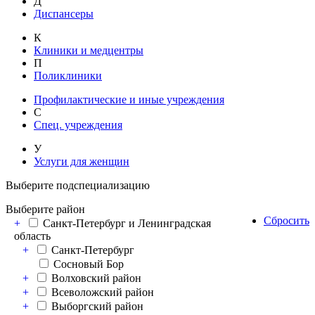
Д
Диспансеры
К
Клиники и медцентры
П
Поликлиники
Профилактические и иные учреждения
С
Спец. учреждения
У
Услуги для женщин
Выберите подспециализацию
Выберите район
Сбросить
+
Санкт-Петербург и Ленинградская
область
+
Санкт-Петербург
Сосновый Бор
+
Волховский район
+
Всеволожский район
+
Выборгский район