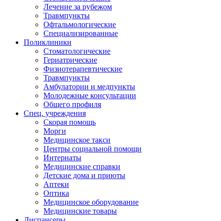
Лечение за рубежом
Травмпункты
Офтальмологические
Специализированные
Поликлиники
Стоматологические
Гериатрические
Физиотерапевтические
Травмпункты
Амбулатории и медпункты
Молодежные консультации
Общего профиля
Спец. учреждения
Скорая помощь
Морги
Медицинское такси
Центры социальной помощи
Интернаты
Медицинские справки
Детские дома и приюты
Аптеки
Оптика
Медицинское оборудование
Медицинские товары
Диспансеры