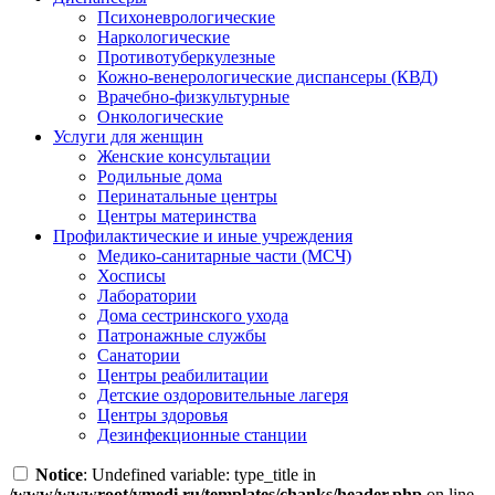
Психоневрологические
Наркологические
Противотуберкулезные
Кожно-венерологические диспансеры (КВД)
Врачебно-физкультурные
Онкологические
Услуги для женщин
Женские консультации
Родильные дома
Перинатальные центры
Центры материнства
Профилактические и иные учреждения
Медико-санитарные части (МСЧ)
Хосписы
Лаборатории
Дома сестринского ухода
Патронажные службы
Санатории
Центры реабилитации
Детские оздоровительные лагеря
Центры здоровья
Дезинфекционные станции
Notice
: Undefined variable: type_title in
/www/wwwroot/vmedi.ru/templates/chanks/header.php
on line