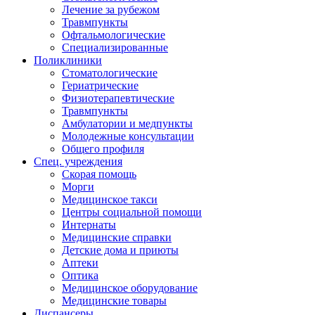
Лечение за рубежом
Травмпункты
Офтальмологические
Специализированные
Поликлиники
Стоматологические
Гериатрические
Физиотерапевтические
Травмпункты
Амбулатории и медпункты
Молодежные консультации
Общего профиля
Спец. учреждения
Скорая помощь
Морги
Медицинское такси
Центры социальной помощи
Интернаты
Медицинские справки
Детские дома и приюты
Аптеки
Оптика
Медицинское оборудование
Медицинские товары
Диспансеры