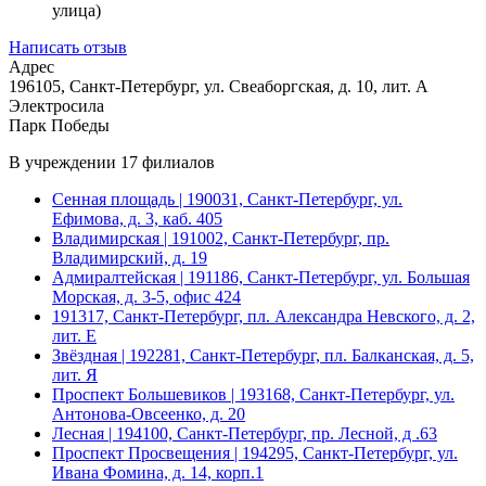
улица)
Написать отзыв
Адрес
196105, Санкт-Петербург, ул. Свеаборгская, д. 10, лит. А
Электросила
Парк Победы
В учреждении
17 филиалов
Сенная площадь
| 190031, Санкт-Петербург, ул.
Ефимова, д. 3, каб. 405
Владимирская
| 191002, Санкт-Петербург, пр.
Владимирский, д. 19
Адмиралтейская
| 191186, Санкт-Петербург, ул. Большая
Морская, д. 3-5, офис 424
191317, Санкт-Петербург, пл. Александра Невского, д. 2,
лит. Е
Звёздная
| 192281, Санкт-Петербург, пл. Балканская, д. 5,
лит. Я
Проспект Большевиков
| 193168, Санкт-Петербург, ул.
Антонова-Овсеенко, д. 20
Лесная
| 194100, Санкт-Петербург, пр. Лесной, д .63
Проспект Просвещения
| 194295, Санкт-Петербург, ул.
Ивана Фомина, д. 14, корп.1