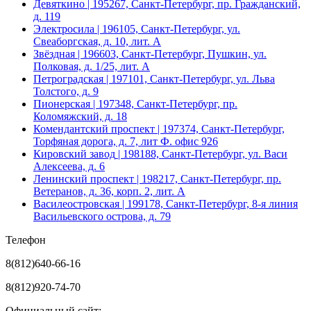
Девяткино
| 195267, Санкт-Петербург, пр. Гражданский,
д. 119
Электросила
| 196105, Санкт-Петербург, ул.
Свеаборгская, д. 10, лит. А
Звёздная
| 196603, Санкт-Петербург, Пушкин, ул.
Полковая, д. 1/25, лит. А
Петроградская
| 197101, Санкт-Петербург, ул. Льва
Толстого, д. 9
Пионерская
| 197348, Санкт-Петербург, пр.
Коломяжский, д. 18
Комендантский проспект
| 197374, Санкт-Петербург,
Торфяная дорога, д. 7, лит Ф. офис 926
Кировский завод
| 198188, Санкт-Петербург, ул. Васи
Алексеева, д. 6
Ленинский проспект
| 198217, Санкт-Петербург, пр.
Ветеранов, д. 36, корп. 2, лит. А
Василеостровская
| 199178, Санкт-Петербург, 8-я линия
Васильевского острова, д. 79
Телефон
8(812)640-66-16
8(812)920-74-70
Официальный сайт: