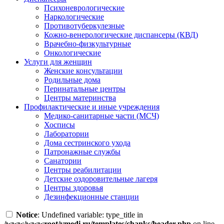
Психоневрологические
Наркологические
Противотуберкулезные
Кожно-венерологические диспансеры (КВД)
Врачебно-физкультурные
Онкологические
Услуги для женщин
Женские консультации
Родильные дома
Перинатальные центры
Центры материнства
Профилактические и иные учреждения
Медико-санитарные части (МСЧ)
Хосписы
Лаборатории
Дома сестринского ухода
Патронажные службы
Санатории
Центры реабилитации
Детские оздоровительные лагеря
Центры здоровья
Дезинфекционные станции
Notice
: Undefined variable: type_title in
/www/wwwroot/vmedi.ru/templates/chanks/header.php
on line