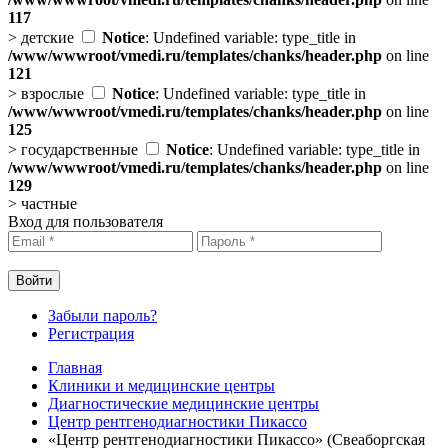
117
>
детские
Notice
: Undefined variable: type_title in
/www/wwwroot/vmedi.ru/templates/chanks/header.php
on line
121
>
взрослые
Notice
: Undefined variable: type_title in
/www/wwwroot/vmedi.ru/templates/chanks/header.php
on line
125
>
государственные
Notice
: Undefined variable: type_title in
/www/wwwroot/vmedi.ru/templates/chanks/header.php
on line
129
>
частные
Вход для пользователя
Забыли пароль?
Регистрация
Главная
Клиники и медицинские центры
Диагностические медицинские центры
Центр рентгенодиагностики Пикассо
«Центр рентгенодиагностики Пикассо» (Свеаборгская