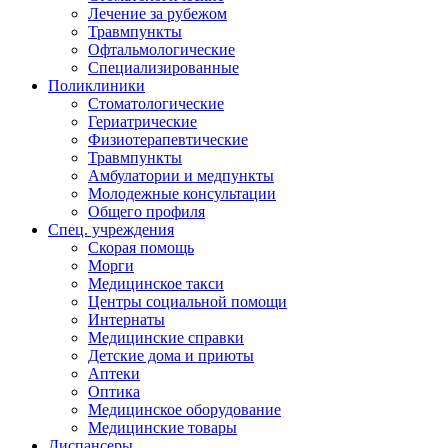
Лечение за рубежом
Травмпункты
Офтальмологические
Специализированные
Поликлиники
Стоматологические
Гериатрические
Физиотерапевтические
Травмпункты
Амбулатории и медпункты
Молодежные консультации
Общего профиля
Спец. учреждения
Скорая помощь
Морги
Медицинское такси
Центры социальной помощи
Интернаты
Медицинские справки
Детские дома и приюты
Аптеки
Оптика
Медицинское оборудование
Медицинские товары
Диспансеры