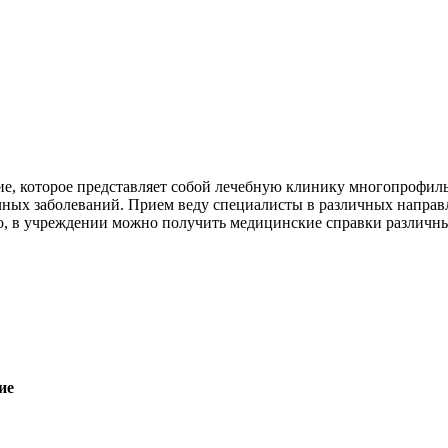
е, которое представляет собой лечебную клинику многопрофильн
чных заболеваний. Прием веду специалисты в различных направл
о, в учреждении можно получить медицинские справки различны
ие