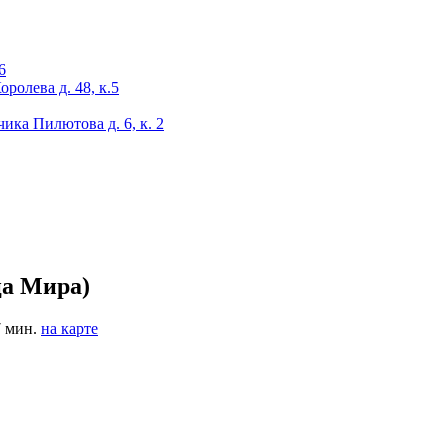
6
оролева д. 48, к.5
чика Пилютова д. 6, к. 2
ца Мира)
7 мин.
на карте