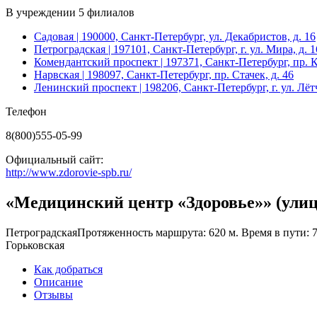
В учреждении
5 филиалов
Садовая
| 190000, Санкт-Петербург, ул. Декабристов, д. 16
Петроградская
| 197101, Санкт-Петербург, г. ул. Мира, д. 1
Комендантский проспект
| 197371, Санкт-Петербург, пр. К
Нарвская
| 198097, Санкт-Петербург, пр. Стачек, д. 46
Ленинский проспект
| 198206, Санкт-Петербург, г. ул. Лёт
Телефон
8(800)555-05-99
Официальный сайт:
http://www.zdorovie-spb.ru/
«Медицинский центр «Здоровье»» (ули
Петроградская
Протяженность маршрута: 620 м. Время в пути: 
Горьковская
Как добраться
Описание
Отзывы