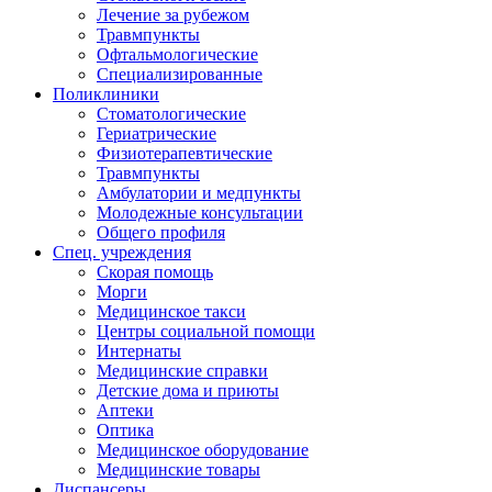
Лечение за рубежом
Травмпункты
Офтальмологические
Специализированные
Поликлиники
Стоматологические
Гериатрические
Физиотерапевтические
Травмпункты
Амбулатории и медпункты
Молодежные консультации
Общего профиля
Спец. учреждения
Скорая помощь
Морги
Медицинское такси
Центры социальной помощи
Интернаты
Медицинские справки
Детские дома и приюты
Аптеки
Оптика
Медицинское оборудование
Медицинские товары
Диспансеры