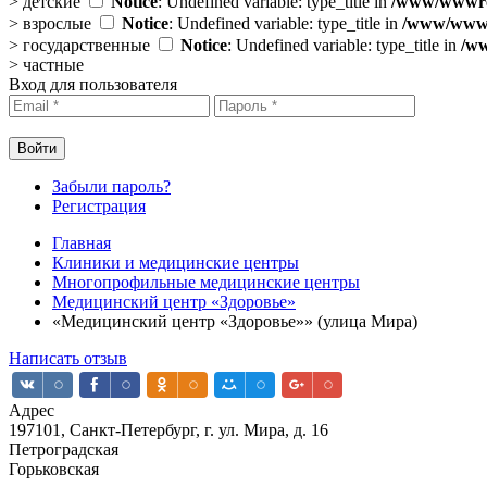
>
детские
Notice
: Undefined variable: type_title in
/www/wwwroo
>
взрослые
Notice
: Undefined variable: type_title in
/www/wwwro
>
государственные
Notice
: Undefined variable: type_title in
/ww
>
частные
Вход для пользователя
Забыли пароль?
Регистрация
Главная
Клиники и медицинские центры
Многопрофильные медицинские центры
Медицинский центр «Здоровье»
«Медицинский центр «Здоровье»» (улица Мира)
Написать отзыв
Адрес
197101, Санкт-Петербург, г. ул. Мира, д. 16
Петроградская
Горьковская