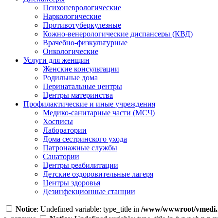
Психоневрологические
Наркологические
Противотуберкулезные
Кожно-венерологические диспансеры (КВД)
Врачебно-физкультурные
Онкологические
Услуги для женщин
Женские консультации
Родильные дома
Перинатальные центры
Центры материнства
Профилактические и иные учреждения
Медико-санитарные части (МСЧ)
Хосписы
Лаборатории
Дома сестринского ухода
Патронажные службы
Санатории
Центры реабилитации
Детские оздоровительные лагеря
Центры здоровья
Дезинфекционные станции
Notice
: Undefined variable: type_title in
/www/wwwroot/vmedi.r