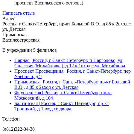
проспект Васильевского острова)
Написать отзыв
Адрес
Россия, г Санкт-Петербург, пр-кт Большой В.О., д 85 к 2вход с
ул. Детская
Приморская
Василеостровская
В учреждении
5 филиалов
Парнас
| Россия, г Санкт-Петербург, п Парголово, ул
Спасская (Михайловка), д 12 к 1вход с ул. Михайлова
Проспект Просвещения
| Россия, г Санкт-Петербург, пер
Учебный, д 5
Приморская
| Россия, г Санкт-Петербург, пр-кт Большой
В.О., д 85 к 2вход с ул. Детская
Фрунзенская
| Россия, г Санкт-Петербург, пр-кт
Московский, д 104
Балтийская
| Россия, г Санкт-Петербург, пр-кт
Троицкий, д 1вход со двора
Телефон
8(812)322-04-30