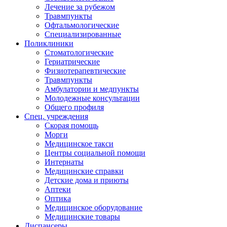
Лечение за рубежом
Травмпункты
Офтальмологические
Специализированные
Поликлиники
Стоматологические
Гериатрические
Физиотерапевтические
Травмпункты
Амбулатории и медпункты
Молодежные консультации
Общего профиля
Спец. учреждения
Скорая помощь
Морги
Медицинское такси
Центры социальной помощи
Интернаты
Медицинские справки
Детские дома и приюты
Аптеки
Оптика
Медицинское оборудование
Медицинские товары
Диспансеры