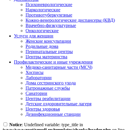
Психоневрологические
Наркологические
Противотуберкулезные
Кожно-венерологические диспансеры (КВД)
Врачебно-физкультурные
Онкологические
Услуги для женщин
Женские консультации
Родильные дома
Перинатальные центры
Центры материнства
Профилактические и иные учреждения
Медико-санитарные части (МСЧ)
Хосписы
Лаборатории
Дома сестринского ухода
Патронажные службы
Санатории
Центры реабилитации
Детские оздоровительные лагеря
Центры здоровья
Дезинфекционные станции
Notice
: Undefined variable: type_title in
/www/wwwroot/vmedi.ru/templates/chanks/header.php
on line