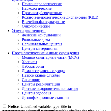
Психоневрологические
Наркологические
Противотуберкулезные
Кожно-венерологические диспансеры (КВД)
Врачебно-физкультурные
Онкологические
Услуги для женщин
Женские консультации
Родильные дома
Перинатальные центры
Центры материнства
Профилактические и иные учреждения
Медико-санитарные части (МСЧ)
Хосписы
Лаборатории
Дома сестринского ухода
Патронажные службы
Санатории
Центры реабилитации
Детские оздоровительные лагеря
Центры здоровья
Дезинфекционные станции
Notice
: Undefined variable: type_title in
/www/wwwroot/vmedi.ru/templates/chanks/header.php
on line