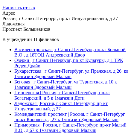
Написать отзыв
Адрес
Россия, г Санкт-Петербург, пр-кт Индустриальный, д 27
Ладожская
Проспект Большевиков
В учреждении
11 филиалов
Василеостровская
| г Санкт-Петербург, пр-кт Большой
В.О., д 18ТОЦ Андреевский Двор
Озерки
| г Санкт-Петербург, пр-кт Культуры, д 1 ТРК
Родео Драйв
Бухарестская
| г Санкт-Петербург, ул Пражская, д 26, кв
1магазин Здоровый Малыш
Беговая
| г Санкт-Петербург, ул Туристская, д 10 к
1магазин Здоровый Малыш
Пионерская
| Россия, г Санкт-Петербург, пр-кт
Богатырский, д 5 к 1магазин Дети
Ладожская
| Россия, г Санкт-Петербург, пр-кт
Индустриальный, д 27
Комендантский проспект
| Россия, г Санкт-Петербург,
пр-кт Королева, д 27 к 1магазин Здоровый Малыш
Приморская
| Россия, г Санкт-Петербург, пр-кт Малый
В.О., д 67 к 1магазин Здоровый Малыш