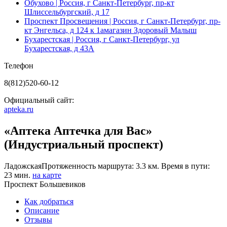
Обухово
| Россия, г Санкт-Петербург, пр-кт
Шлиссельбургский, д 17
Проспект Просвещения
| Россия, г Санкт-Петербург, пр-
кт Энгельса, д 124 к 1амагазин Здоровый Малыш
Бухарестская
| Россия, г Санкт-Петербург, ул
Бухарестская, д 43А
Телефон
8(812)520-60-12
Официальный сайт:
apteka.ru
«Аптека Аптечка для Вас»
(Индустриальный проспект)
Ладожская
Протяженность маршрута: 3.3 км. Время в пути:
23 мин.
на карте
Проспект Большевиков
Как добраться
Описание
Отзывы