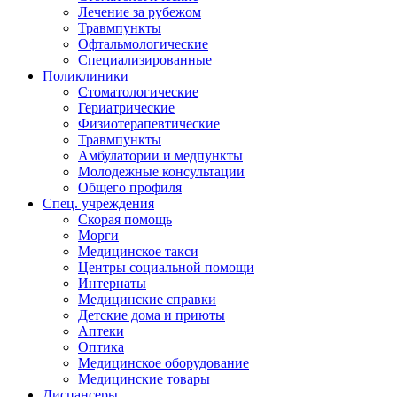
Лечение за рубежом
Травмпункты
Офтальмологические
Специализированные
Поликлиники
Стоматологические
Гериатрические
Физиотерапевтические
Травмпункты
Амбулатории и медпункты
Молодежные консультации
Общего профиля
Спец. учреждения
Скорая помощь
Морги
Медицинское такси
Центры социальной помощи
Интернаты
Медицинские справки
Детские дома и приюты
Аптеки
Оптика
Медицинское оборудование
Медицинские товары
Диспансеры