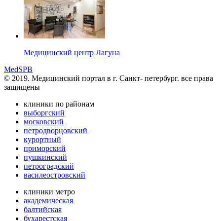
Медицинский центр Лагуна
MedSPB
© 2019. Медицинский портал в
г. Санкт- петербург.
все права
защищены
клиники по районам
выборгский
московский
петродворцовский
курортный
приморский
пушкинский
петроградский
василеостровский
клиники метро
академическая
балтийская
бухарестская