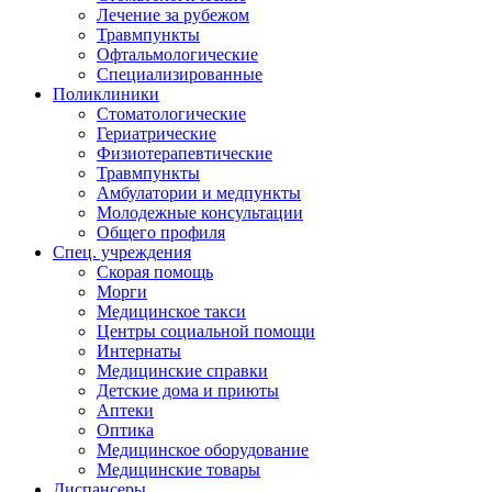
Лечение за рубежом
Травмпункты
Офтальмологические
Специализированные
Поликлиники
Стоматологические
Гериатрические
Физиотерапевтические
Травмпункты
Амбулатории и медпункты
Молодежные консультации
Общего профиля
Спец. учреждения
Скорая помощь
Морги
Медицинское такси
Центры социальной помощи
Интернаты
Медицинские справки
Детские дома и приюты
Аптеки
Оптика
Медицинское оборудование
Медицинские товары
Диспансеры