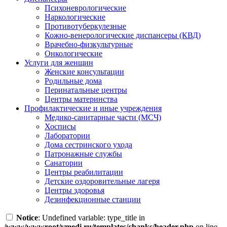
Психоневрологические
Наркологические
Противотуберкулезные
Кожно-венерологические диспансеры (КВД)
Врачебно-физкультурные
Онкологические
Услуги для женщин
Женские консультации
Родильные дома
Перинатальные центры
Центры материнства
Профилактические и иные учреждения
Медико-санитарные части (МСЧ)
Хосписы
Лаборатории
Дома сестринского ухода
Патронажные службы
Санатории
Центры реабилитации
Детские оздоровительные лагеря
Центры здоровья
Дезинфекционные станции
Notice
: Undefined variable: type_title in
/www/wwwroot/vmedi.ru/templates/chanks/header.php
on line