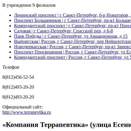
В учреждении
9 филиалов
Ленинский проспект
| г Санкт-Петербург, б-р Новаторов, 
Проспект Большевиков
| г Санкт-Петербург, пр-кт Больше
Комендантский проспект
| г Санкт-Петербург, пр-кт Прос
Садовая
| г Санкт-Петербург, Спасский пер, д 6-8
Парк Победы
| г Санкт-Петербург, ул Авиационная, д 15
Выборгская
| Россия, г Санкт-Петербург, пер Нейшлотский
Новочеркасская
| Россия, г Санкт-Петербург, пр-кт Заневс
Проспект Просвещения
| Россия, г Санкт-Петербург, ул Ес
Комендантский проспект
| Россия, г Санкт-Петербург, ул 
Телефон
8(812)456-52-54
8(812)493-20-20
8(812)493-20-20
Официальный сайт:
http://www.terrapevtika.ru
«Компания Террапевтика» (улица Есен