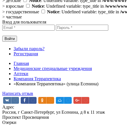
>
детские
Notice
: Undefined variable: type_title in
/www/wwwroo
>
взрослые
Notice
: Undefined variable: type_title in
/www/wwwro
>
государственные
Notice
: Undefined variable: type_title in
/ww
>
частные
Вход для пользователя
Забыли пароль?
Регистрация
Главная
Медицинские специальные учреждения
Аптеки
Компания Террапевтика
«Компания Террапевтика» (улица Есенина)
Написать отзыв
Адрес
Россия, г Санкт-Петербург, ул Есенина, д 8 к 11 этаж
Проспект Просвещения
Озерки