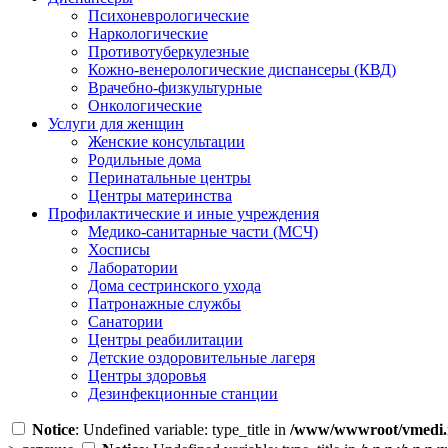
Психоневрологические
Наркологические
Противотуберкулезные
Кожно-венерологические диспансеры (КВД)
Врачебно-физкультурные
Онкологические
Услуги для женщин
Женские консультации
Родильные дома
Перинатальные центры
Центры материнства
Профилактические и иные учреждения
Медико-санитарные части (МСЧ)
Хосписы
Лаборатории
Дома сестринского ухода
Патронажные службы
Санатории
Центры реабилитации
Детские оздоровительные лагеря
Центры здоровья
Дезинфекционные станции
Notice
: Undefined variable: type_title in
/www/wwwroot/vmedi.r