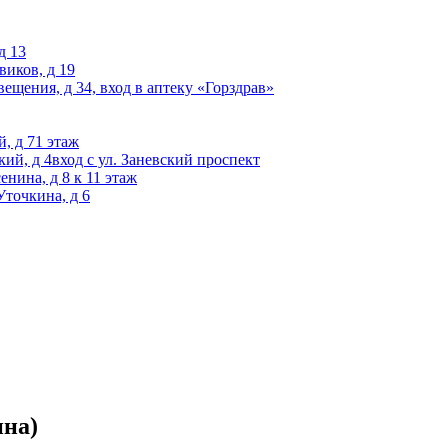
д 13
виков, д 19
вещения, д 34, вход в аптеку «Горздрав»
, д 71 этаж
кий, д 4вход с ул. Заневский проспект
енина, д 8 к 11 этаж
Уточкина, д 6
ина)