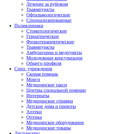
Лечение за рубежом
Травмпункты
Офтальмологические
Специализированные
Поликлиники
Стоматологические
Гериатрические
Физиотерапевтические
Травмпункты
Амбулатории и медпункты
Молодежные консультации
Общего профиля
Спец. учреждения
Скорая помощь
Морги
Медицинское такси
Центры социальной помощи
Интернаты
Медицинские справки
Детские дома и приюты
Аптеки
Оптика
Медицинское оборудование
Медицинские товары
Диспансеры