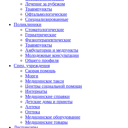
Лечение за рубежом
Травмпункты
Офтальмологические
Специализированные
Поликлиники
Стоматологические
Гериатрические
Физиотерапевтические
Травмпункты
Амбулатории и медпункты
Молодежные консультации
Общего профиля
Спец. учреждения
Скорая помощь
Морги
Медицинское такси
Центры социальной помощи
Интернаты
Медицинские справки
Детские дома и приюты
Аптеки
Оптика
Медицинское оборудование
Медицинские товары
Диспансеры