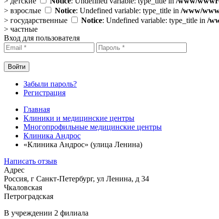
>
детские
Notice
: Undefined variable: type_title in
/www/wwwroo
>
взрослые
Notice
: Undefined variable: type_title in
/www/wwwro
>
государственные
Notice
: Undefined variable: type_title in
/ww
>
частные
Вход для пользователя
Забыли пароль?
Регистрация
Главная
Клиники и медицинские центры
Многопрофильные медицинские центры
Клиника Андрос
«Клиника Андрос» (улица Ленина)
Написать отзыв
Адрес
Россия, г Санкт-Петербург, ул Ленина, д 34
Чкаловская
Петроградская
В учреждении
2 филиала