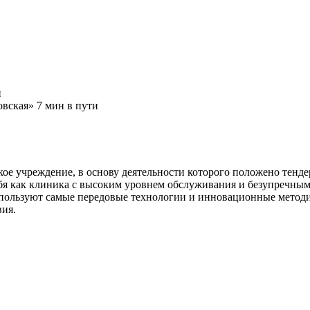
и
вская» 7 мин в пути
кое учреждение, в основу деятельности которого положено тен
себя как клиника с высоким уровнем обслуживания и безупречны
спользуют самые передовые технологии и инновационные метод
ия.