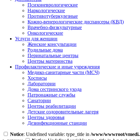
Психоневрологические
Наркологические
Противотуберкулезные
Кожно-венерологические диспансеры (КВД)
Врачебно-физкультурные
Онкологические
Услуги для женщин
Женские консультации
Родильные дома
Перинатальные центры
Центры материнства
Профилактические и иные учреждения
Медико-санитарные части (МСЧ)
Хосписы
Лаборатории
Дома сестринского ухода
Патронажные службы
Санатории
Центры реабилитации
Детские оздоровительные лагеря
Центры здоровья
Дезинфекционные станции
Notice
: Undefined variable: type_title in
/www/wwwroot/vmedi.r