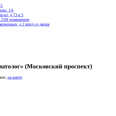
.5
корп. 1А
-кт, д 73 к 5
1А 25Н помещение
коренных, д 2 вход со двора
атолог» (Московский проспект)
мин.
на карте