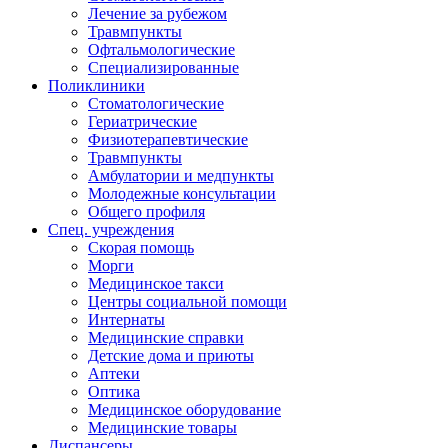
Лечение за рубежом
Травмпункты
Офтальмологические
Специализированные
Поликлиники
Стоматологические
Гериатрические
Физиотерапевтические
Травмпункты
Амбулатории и медпункты
Молодежные консультации
Общего профиля
Спец. учреждения
Скорая помощь
Морги
Медицинское такси
Центры социальной помощи
Интернаты
Медицинские справки
Детские дома и приюты
Аптеки
Оптика
Медицинское оборудование
Медицинские товары
Диспансеры