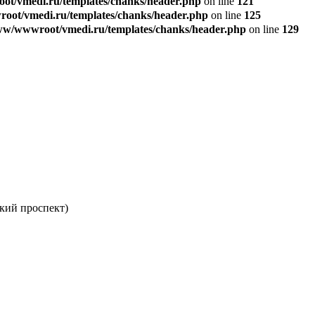
t/vmedi.ru/templates/chanks/header.php
on line
121
ot/vmedi.ru/templates/chanks/header.php
on line
125
w/wwwroot/vmedi.ru/templates/chanks/header.php
on line
129
кий проспект)