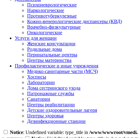
Психоневрологические
Наркологические
Противотуберкулезные
Кожно-венерологические диспансеры (КВД)
Врачебно-физкультурные
Онкологические
Услуги для женщин
Женские консультации
Родильные дома
Перинатальные центры
Центры материнства
Профилактические и иные учреждения
Медико-санитарные части (МСЧ)
Хосписы
Лаборатории
Дома сестринского ухода
Патронажные службы
Санатории
Центры реабилитации
Детские оздоровительные лагеря
Центры здоровья
Дезинфекционные станции
Notice
: Undefined variable: type_title in
/www/wwwroot/vmedi.r