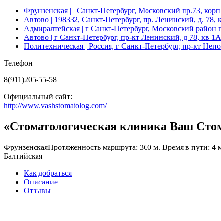
Фрунзенская
| , Санкт-Петербург, Московский пр.73, корп
Автово
| 198332, Санкт-Петербург, пр. Ленинский, д. 78, 
Адмиралтейская
| г Санкт-Петербург, Московский район пр
Автово
| г Санкт-Петербург, пр-кт Ленинский, д 78, кв 
Политехническая
| Россия, г Санкт-Петербург, пр-кт Непо
Телефон
8(911)205-55-58
Официальный сайт:
http://www.vashstomatolog.com/
«Стоматологическая клиника Ваш Стом
Фрунзенская
Протяженность маршрута: 360 м. Время в пути: 4 
Балтийская
Как добраться
Описание
Отзывы