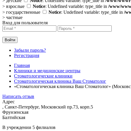
>
детские
Notice
: Undefined variable: type_title in
/www/wwwroo
>
взрослые
Notice
: Undefined variable: type_title in
/www/wwwro
>
государственные
Notice
: Undefined variable: type_title in
/ww
>
частные
Вход для пользователя
Забыли пароль?
Регистрация
Главная
Клиники и медицинские центры
Стоматологические клиники
Стоматологическая клиника Ваш Стоматолог
«Стоматологическая клиника Ваш Стоматолог» (Московс
Написать отзыв
Адрес
, Санкт-Петербург, Московский пр.73, корп.5
Фрунзенская
Балтийская
В учреждении
5 филиалов