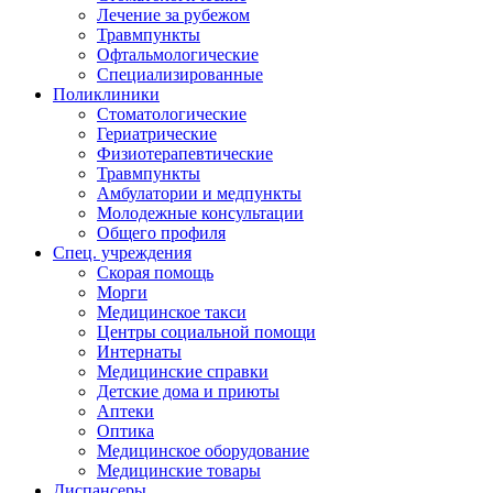
Лечение за рубежом
Травмпункты
Офтальмологические
Специализированные
Поликлиники
Стоматологические
Гериатрические
Физиотерапевтические
Травмпункты
Амбулатории и медпункты
Молодежные консультации
Общего профиля
Спец. учреждения
Скорая помощь
Морги
Медицинское такси
Центры социальной помощи
Интернаты
Медицинские справки
Детские дома и приюты
Аптеки
Оптика
Медицинское оборудование
Медицинские товары
Диспансеры