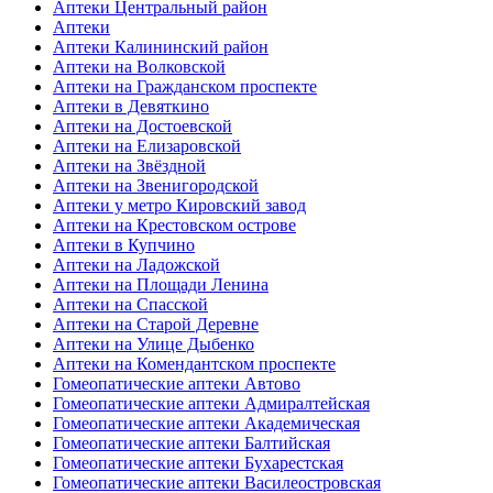
Аптеки Центральный район
Аптеки
Аптеки Калининский район
Аптеки на Волковской
Аптеки на Гражданском проспекте
Аптеки в Девяткино
Аптеки на Достоевской
Аптеки на Елизаровской
Аптеки на Звёздной
Аптеки на Звенигородской
Аптеки у метро Кировский завод
Аптеки на Крестовском острове
Аптеки в Купчино
Аптеки на Ладожской
Аптеки на Площади Ленина
Аптеки на Спасской
Аптеки на Старой Деревне
Аптеки на Улице Дыбенко
Аптеки на Комендантском проспекте
Гомеопатические аптеки Автово
Гомеопатические аптеки Адмиралтейская
Гомеопатические аптеки Академическая
Гомеопатические аптеки Балтийская
Гомеопатические аптеки Бухарестская
Гомеопатические аптеки Василеостровская