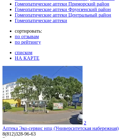
Гомеопатические аптеки Приморский район
Гомеопатические аптеки Фрунзенский район
Гомеопатические аптеки Центральный район
Гомеопатические аптеки
сортировать:
по отзывам
по рейтингу
списком
НА КАРТЕ
2
Аптека Эко-сервис нпц (Университетская набережная)
8(812)328-96-63