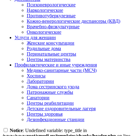
Психоневрологические
Наркологические
Противотуберкулезные
Кожно-венерологические диспансеры (КВД)
Врачебно-физкультурные
Онкологические
Услуги для женщин
Женские консультации
Родильные дома
Перинатальные центры
Центры материнства
Профилактические и иные учреждения
Медико-санитарные части (МСЧ)
Хосписы
Лаборатории
Дома сестринского ухода
Патронажные службы
Санатории
Центры реабилитации
Детские оздоровительные лагеря
Центры здоровья
Дезинфекционные станции
Notice
: Undefined variable: type_title in
/www/wwwroot/vmedi.ru/templates/chanks/header.php
on line