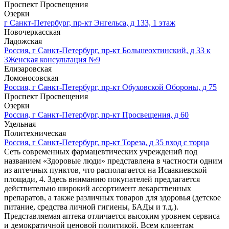
Проспект Просвещения
Озерки
г Санкт-Петербург, пр-кт Энгельса, д 133, 1 этаж
Новочеркасская
Ладожская
Россия, г Санкт-Петербург, пр-кт Большеохтинский, д 33 к
3Женская консультация №9
Елизаровская
Ломоносовская
Россия, г Санкт-Петербург, пр-кт Обуховской Обороны, д 75
Проспект Просвещения
Озерки
Россия, г Санкт-Петербург, пр-кт Просвещения, д 60
Удельная
Политехническая
Россия, г Санкт-Петербург, пр-кт Тореза, д 35 вход с торца
Сеть современных фармацевтических учреждений под
названием «Здоровые люди» представлена в частности одним
из аптечных пунктов, что располагается на Исаакиевской
площади, 4. Здесь вниманию покупателей предлагается
действительно широкий ассортимент лекарственных
препаратов, а также различных товаров для здоровья (детское
питание, средства личной гигиены, БАДы и т.д.).
Представляемая аптека отличается высоким уровнем сервиса
и демократичной ценовой политикой. Всем клиентам