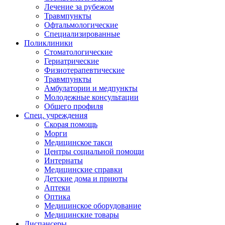
Лечение за рубежом
Травмпункты
Офтальмологические
Специализированные
Поликлиники
Стоматологические
Гериатрические
Физиотерапевтические
Травмпункты
Амбулатории и медпункты
Молодежные консультации
Общего профиля
Спец. учреждения
Скорая помощь
Морги
Медицинское такси
Центры социальной помощи
Интернаты
Медицинские справки
Детские дома и приюты
Аптеки
Оптика
Медицинское оборудование
Медицинские товары
Диспансеры