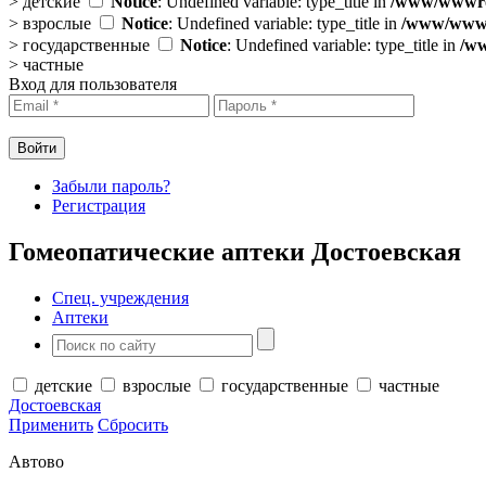
>
детские
Notice
: Undefined variable: type_title in
/www/wwwroo
>
взрослые
Notice
: Undefined variable: type_title in
/www/wwwro
>
государственные
Notice
: Undefined variable: type_title in
/ww
>
частные
Вход для пользователя
Забыли пароль?
Регистрация
Гомеопатические аптеки Достоевская
Спец. учреждения
Аптеки
детские
взрослые
государственные
частные
Достоевская
Применить
Сбросить
Автово