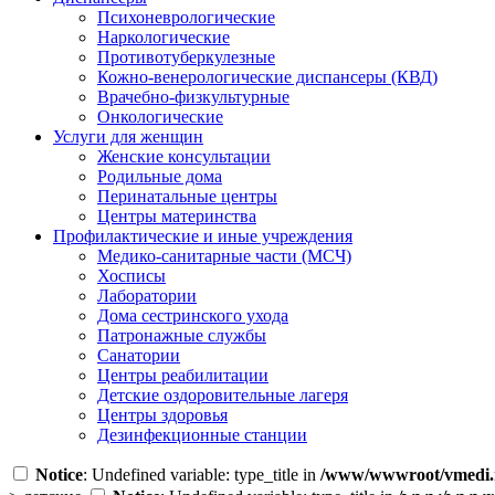
Психоневрологические
Наркологические
Противотуберкулезные
Кожно-венерологические диспансеры (КВД)
Врачебно-физкультурные
Онкологические
Услуги для женщин
Женские консультации
Родильные дома
Перинатальные центры
Центры материнства
Профилактические и иные учреждения
Медико-санитарные части (МСЧ)
Хосписы
Лаборатории
Дома сестринского ухода
Патронажные службы
Санатории
Центры реабилитации
Детские оздоровительные лагеря
Центры здоровья
Дезинфекционные станции
Notice
: Undefined variable: type_title in
/www/wwwroot/vmedi.r