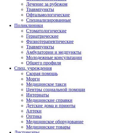
Лечение за рубежом
Травмпункты
Офтальмологические
Специализированные
Поликлиники
Стоматологические
Гериатрические
Физиотерапевтические
Травмпункты
Амбулатории и медпункты
Молодежные консультации
Общего профиля
Спец. учреждения
Скорая помощь
Морги
Медицинское такси
Центры социальной помощи
Интернаты
Медицинские справки
Детские дома и приюты
Аптеки
Оптика
Медицинское оборудование
Медицинские товары
Диспансеры