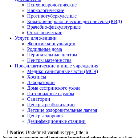
Психоневрологические
Наркологические
Противотуберкулезные
Кожно-венерологические диспансеры (КВД)
Врачебно-физкультурные
Онкологические
Услуги для женщин
Женские консультации
Родильные дома
Перинатальные центры
Центры материнства
Профилактические и иные учреждения
Медико-санитарные части (МСЧ)
Хосписы
Лаборатории
Дома сестринского ухода
Патронажные службы
Санатории
Центры реабилитации
Детские оздоровительные лагеря
Центры здоровья
Дезинфекционные станции
Notice
: Undefined variable: type_title in
/www/wwwroot/vmedi.ru/templates/chanks/header.php
on line