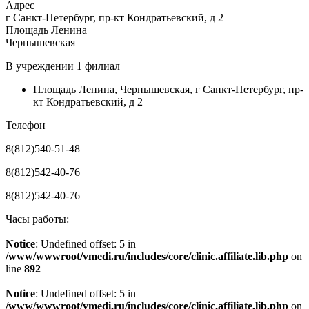
Адрес
г Санкт-Петербург, пр-кт Кондратьевский, д 2
Площадь Ленина
Чернышевская
В учреждении
1 филиал
Площадь Ленина
,
Чернышевская
,
г Санкт-Петербург, пр-
кт Кондратьевский, д 2
Телефон
8(812)540-51-48
8(812)542-40-76
8(812)542-40-76
Часы работы:
Notice
: Undefined offset: 5 in
/www/wwwroot/vmedi.ru/includes/core/clinic.affiliate.lib.php
on
line
892
Notice
: Undefined offset: 5 in
/www/wwwroot/vmedi.ru/includes/core/clinic.affiliate.lib.php
on