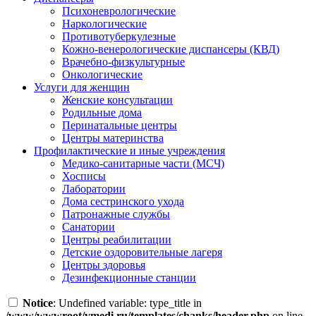
Психоневрологические
Наркологические
Противотуберкулезные
Кожно-венерологические диспансеры (КВД)
Врачебно-физкультурные
Онкологические
Услуги для женщин
Женские консультации
Родильные дома
Перинатальные центры
Центры материнства
Профилактические и иные учреждения
Медико-санитарные части (МСЧ)
Хосписы
Лаборатории
Дома сестринского ухода
Патронажные службы
Санатории
Центры реабилитации
Детские оздоровительные лагеря
Центры здоровья
Дезинфекционные станции
Notice
: Undefined variable: type_title in
/www/wwwroot/vmedi.ru/templates/chanks/header.php
on line