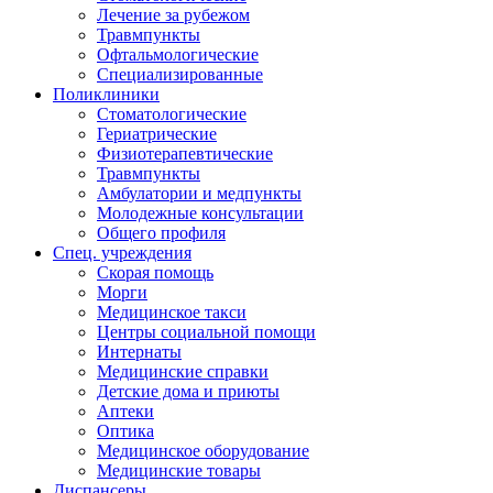
Лечение за рубежом
Травмпункты
Офтальмологические
Специализированные
Поликлиники
Стоматологические
Гериатрические
Физиотерапевтические
Травмпункты
Амбулатории и медпункты
Молодежные консультации
Общего профиля
Спец. учреждения
Скорая помощь
Морги
Медицинское такси
Центры социальной помощи
Интернаты
Медицинские справки
Детские дома и приюты
Аптеки
Оптика
Медицинское оборудование
Медицинские товары
Диспансеры