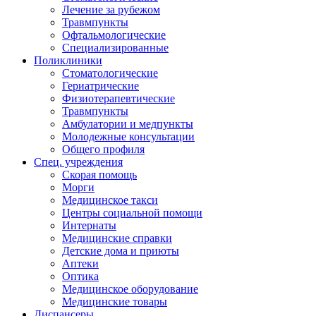
Лечение за рубежом
Травмпункты
Офтальмологические
Специализированные
Поликлиники
Стоматологические
Гериатрические
Физиотерапевтические
Травмпункты
Амбулатории и медпункты
Молодежные консультации
Общего профиля
Спец. учреждения
Скорая помощь
Морги
Медицинское такси
Центры социальной помощи
Интернаты
Медицинские справки
Детские дома и приюты
Аптеки
Оптика
Медицинское оборудование
Медицинские товары
Диспансеры