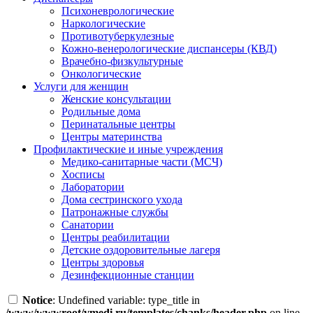
Психоневрологические
Наркологические
Противотуберкулезные
Кожно-венерологические диспансеры (КВД)
Врачебно-физкультурные
Онкологические
Услуги для женщин
Женские консультации
Родильные дома
Перинатальные центры
Центры материнства
Профилактические и иные учреждения
Медико-санитарные части (МСЧ)
Хосписы
Лаборатории
Дома сестринского ухода
Патронажные службы
Санатории
Центры реабилитации
Детские оздоровительные лагеря
Центры здоровья
Дезинфекционные станции
Notice
: Undefined variable: type_title in
/www/wwwroot/vmedi.ru/templates/chanks/header.php
on line