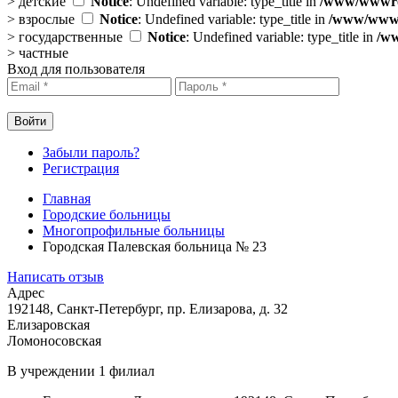
>
детские
Notice
: Undefined variable: type_title in
/www/wwwroo
>
взрослые
Notice
: Undefined variable: type_title in
/www/wwwro
>
государственные
Notice
: Undefined variable: type_title in
/ww
>
частные
Вход для пользователя
Забыли пароль?
Регистрация
Главная
Городские больницы
Многопрофильные больницы
Городская Палевская больница № 23
Написать отзыв
Адрес
192148, Санкт-Петербург, пр. Елизарова, д. 32
Елизаровская
Ломоносовская
В учреждении
1 филиал