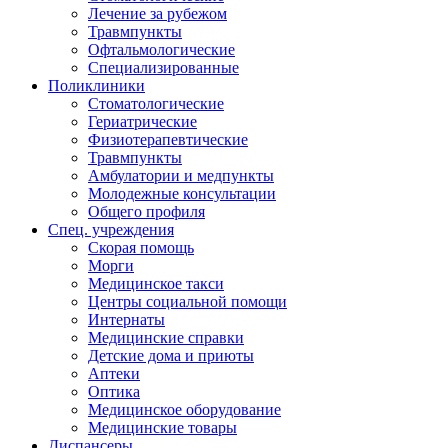
Лечение за рубежом
Травмпункты
Офтальмологические
Специализированные
Поликлиники
Стоматологические
Гериатрические
Физиотерапевтические
Травмпункты
Амбулатории и медпункты
Молодежные консультации
Общего профиля
Спец. учреждения
Скорая помощь
Морги
Медицинское такси
Центры социальной помощи
Интернаты
Медицинские справки
Детские дома и приюты
Аптеки
Оптика
Медицинское оборудование
Медицинские товары
Диспансеры