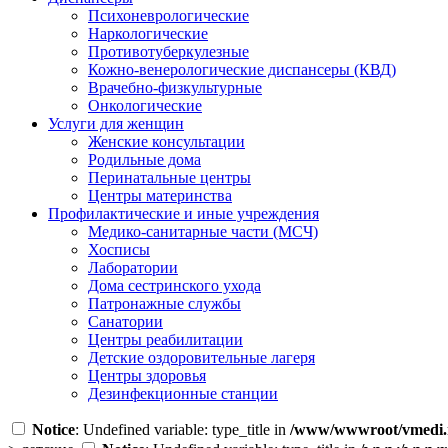
Психоневрологические
Наркологические
Противотуберкулезные
Кожно-венерологические диспансеры (КВД)
Врачебно-физкультурные
Онкологические
Услуги для женщин
Женские консультации
Родильные дома
Перинатальные центры
Центры материнства
Профилактические и иные учреждения
Медико-санитарные части (МСЧ)
Хосписы
Лаборатории
Дома сестринского ухода
Патронажные службы
Санатории
Центры реабилитации
Детские оздоровительные лагеря
Центры здоровья
Дезинфекционные станции
Notice
: Undefined variable: type_title in
/www/wwwroot/vmedi.r