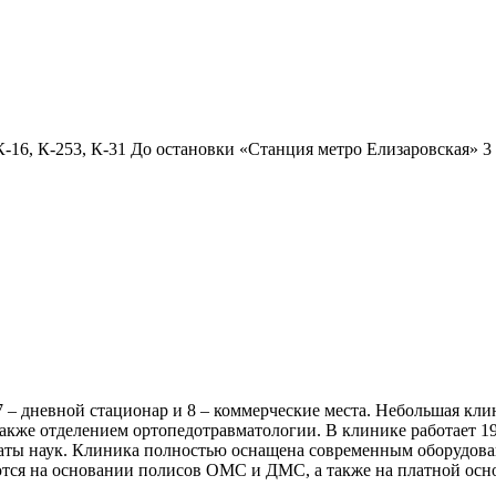
16, К-253, К-31 До остановки «Станция метро Елизаровская» 3
27 – дневной стационар и 8 – коммерческие места. Небольшая к
также отделением ортопедотравматологии. В клинике работает 1
даты наук. Клиника полностью оснащена современным оборудова
ются на основании полисов ОМС и ДМС, а также на платной осн