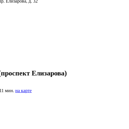
р. Елизарова, д. 32
(проспект Елизарова)
11 мин.
на карте