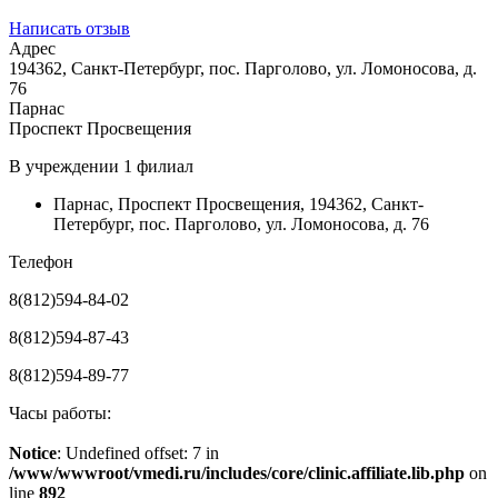
Написать отзыв
Адрес
194362, Санкт-Петербург, пос. Парголово, ул. Ломоносова, д.
76
Парнас
Проспект Просвещения
В учреждении
1 филиал
Парнас
,
Проспект Просвещения
,
194362, Санкт-
Петербург, пос. Парголово, ул. Ломоносова, д. 76
Телефон
8(812)594-84-02
8(812)594-87-43
8(812)594-89-77
Часы работы:
Notice
: Undefined offset: 7 in
/www/wwwroot/vmedi.ru/includes/core/clinic.affiliate.lib.php
on
line
892