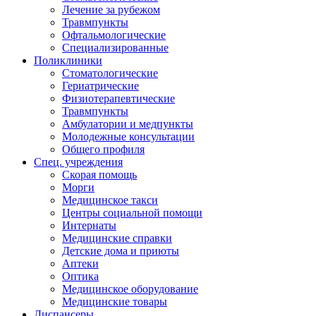
Лечение за рубежом
Травмпункты
Офтальмологические
Специализированные
Поликлиники
Стоматологические
Гериатрические
Физиотерапевтические
Травмпункты
Амбулатории и медпункты
Молодежные консультации
Общего профиля
Спец. учреждения
Скорая помощь
Морги
Медицинское такси
Центры социальной помощи
Интернаты
Медицинские справки
Детские дома и приюты
Аптеки
Оптика
Медицинское оборудование
Медицинские товары
Диспансеры