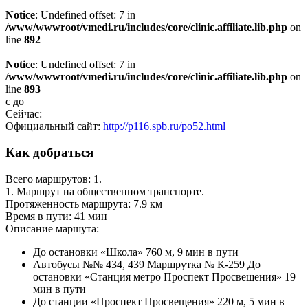
Notice
: Undefined offset: 7 in
/www/wwwroot/vmedi.ru/includes/core/clinic.affiliate.lib.php
on
line
892
Notice
: Undefined offset: 7 in
/www/wwwroot/vmedi.ru/includes/core/clinic.affiliate.lib.php
on
line
893
с
до
Сейчас:
Официальный сайт:
http://p116.spb.ru/po52.html
Как добраться
Всего маршрутов: 1.
1. Маршрут на общественном транспорте.
Протяженность маршрута: 7.9 км
Время в пути: 41 мин
Описание маршута:
До остановки «Школа» 760 м, 9 мин в пути
Автобусы №№ 434, 439 Маршрутка № К-259 До
остановки «Станция метро Проспект Просвещения» 19
мин в пути
До станции «Проспект Просвещения» 220 м, 5 мин в