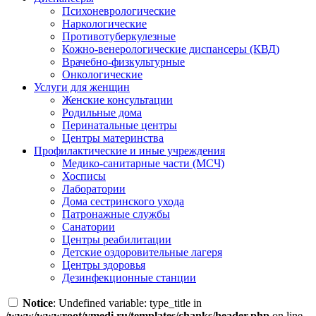
Психоневрологические
Наркологические
Противотуберкулезные
Кожно-венерологические диспансеры (КВД)
Врачебно-физкультурные
Онкологические
Услуги для женщин
Женские консультации
Родильные дома
Перинатальные центры
Центры материнства
Профилактические и иные учреждения
Медико-санитарные части (МСЧ)
Хосписы
Лаборатории
Дома сестринского ухода
Патронажные службы
Санатории
Центры реабилитации
Детские оздоровительные лагеря
Центры здоровья
Дезинфекционные станции
Notice
: Undefined variable: type_title in
/www/wwwroot/vmedi.ru/templates/chanks/header.php
on line