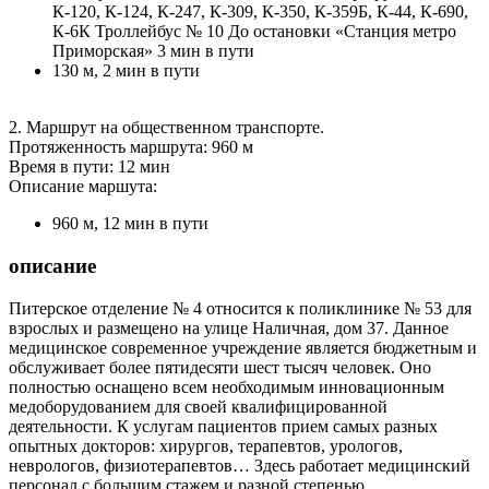
К-120, К-124, К-247, К-309, К-350, К-359Б, К-44, К-690,
К-6К Троллейбус № 10 До остановки «Станция метро
Приморская» 3 мин в пути
130 м, 2 мин в пути
2. Маршрут на общественном транспорте.
Протяженность маршрута: 960 м
Время в пути: 12 мин
Описание маршута:
960 м, 12 мин в пути
описание
Питерское отделение № 4 относится к поликлинике № 53 для
взрослых и размещено на улице Наличная, дом 37. Данное
медицинское современное учреждение является бюджетным и
обслуживает более пятидесяти шест тысяч человек. Оно
полностью оснащено всем необходимым инновационным
медоборудованием для своей квалифицированной
деятельности. К услугам пациентов прием самых разных
опытных докторов: хирургов, терапевтов, урологов,
неврологов, физиотерапевтов… Здесь работает медицинский
персонал с большим стажем и разной степенью