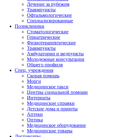
Лечение за рубежом
Травмпункты
Офтальмологические
Специализированные
Поликлиники
Стоматологические
Гериатрические
Физиотерапевтические
Травмпункты
Амбулатории и медпункты
Молодежные консультации
Общего профиля
Спец. учреждения
Скорая помощь
Морги
Медицинское такси
Центры социальной помощи
Интернаты
Медицинские справки
Детские дома и приюты
Аптеки
Оптика
Медицинское оборудование
Медицинские товары
Диспансеры