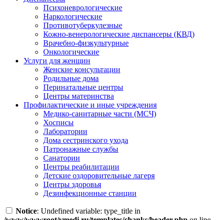
Психоневрологические
Наркологические
Противотуберкулезные
Кожно-венерологические диспансеры (КВД)
Врачебно-физкультурные
Онкологические
Услуги для женщин
Женские консультации
Родильные дома
Перинатальные центры
Центры материнства
Профилактические и иные учреждения
Медико-санитарные части (МСЧ)
Хосписы
Лаборатории
Дома сестринского ухода
Патронажные службы
Санатории
Центры реабилитации
Детские оздоровительные лагеря
Центры здоровья
Дезинфекционные станции
Notice
: Undefined variable: type_title in
/www/wwwroot/vmedi.ru/templates/chanks/header.php
on line