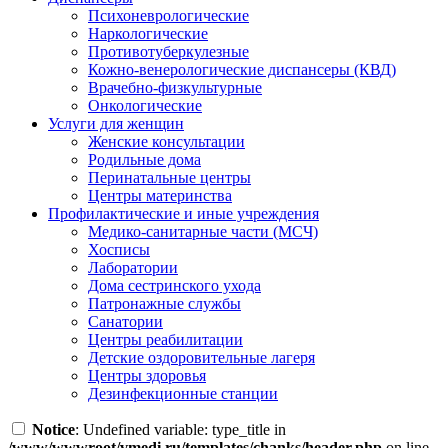
Психоневрологические
Наркологические
Противотуберкулезные
Кожно-венерологические диспансеры (КВД)
Врачебно-физкультурные
Онкологические
Услуги для женщин
Женские консультации
Родильные дома
Перинатальные центры
Центры материнства
Профилактические и иные учреждения
Медико-санитарные части (МСЧ)
Хосписы
Лаборатории
Дома сестринского ухода
Патронажные службы
Санатории
Центры реабилитации
Детские оздоровительные лагеря
Центры здоровья
Дезинфекционные станции
Notice
: Undefined variable: type_title in
/www/wwwroot/vmedi.ru/templates/chanks/header.php
on line