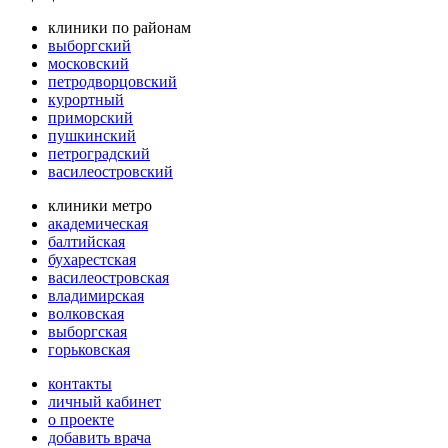
клиники по районам
выборгский
московский
петродворцовский
курортный
приморский
пушкинский
петроградский
василеостровский
клиники метро
академическая
балтийская
бухарестская
василеостровская
владимирская
волковская
выборгская
горьковская
контакты
личный кабинет
о проекте
добавить врача