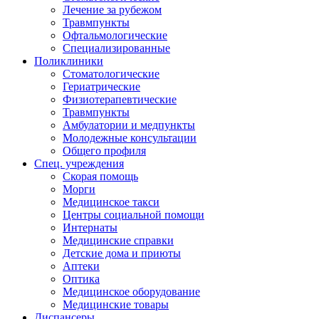
Лечение за рубежом
Травмпункты
Офтальмологические
Специализированные
Поликлиники
Стоматологические
Гериатрические
Физиотерапевтические
Травмпункты
Амбулатории и медпункты
Молодежные консультации
Общего профиля
Спец. учреждения
Скорая помощь
Морги
Медицинское такси
Центры социальной помощи
Интернаты
Медицинские справки
Детские дома и приюты
Аптеки
Оптика
Медицинское оборудование
Медицинские товары
Диспансеры