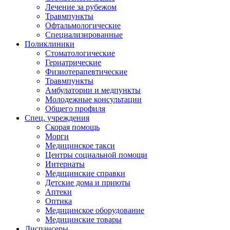
Лечение за рубежом
Травмпункты
Офтальмологические
Специализированные
Поликлиники
Стоматологические
Гериатрические
Физиотерапевтические
Травмпункты
Амбулатории и медпункты
Молодежные консультации
Общего профиля
Спец. учреждения
Скорая помощь
Морги
Медицинское такси
Центры социальной помощи
Интернаты
Медицинские справки
Детские дома и приюты
Аптеки
Оптика
Медицинское оборудование
Медицинские товары
Диспансеры