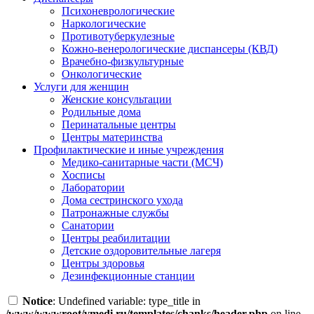
Психоневрологические
Наркологические
Противотуберкулезные
Кожно-венерологические диспансеры (КВД)
Врачебно-физкультурные
Онкологические
Услуги для женщин
Женские консультации
Родильные дома
Перинатальные центры
Центры материнства
Профилактические и иные учреждения
Медико-санитарные части (МСЧ)
Хосписы
Лаборатории
Дома сестринского ухода
Патронажные службы
Санатории
Центры реабилитации
Детские оздоровительные лагеря
Центры здоровья
Дезинфекционные станции
Notice
: Undefined variable: type_title in
/www/wwwroot/vmedi.ru/templates/chanks/header.php
on line