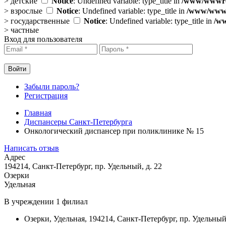
>
детские
Notice
: Undefined variable: type_title in
/www/wwwroo
>
взрослые
Notice
: Undefined variable: type_title in
/www/wwwro
>
государственные
Notice
: Undefined variable: type_title in
/ww
>
частные
Вход для пользователя
Забыли пароль?
Регистрация
Главная
Диспансеры Санкт-Петербурга
Онкологический диспансер при поликлинике № 15
Написать отзыв
Адрес
194214, Санкт-Петербург, пр. Удельный, д. 22
Озерки
Удельная
В учреждении
1 филиал
Озерки
,
Удельная
,
194214, Санкт-Петербург, пр. Удельный,