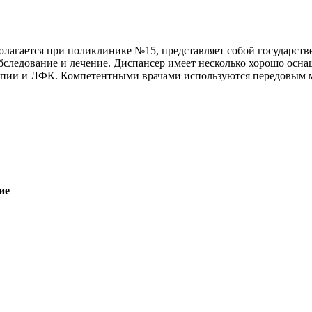
олагается при поликлинике №15, представляет собой государст
обследование и лечение. Диспансер имеет несколько хорошо ос
рапии и ЛФК. Компетентными врачами используются передовым м
ие