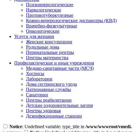
Психоневрологические
Наркологические
Противотуберкулезные
Кожно-венерологические диспансеры (КВД)
Врачебно-физкультурные
Онкологические
Услуги для женщин
Женские консультации
Родильные дома
Перинатальные центры
Центры материнства
Профилактические и иные учреждения
Медико-санитарные части (МСЧ)
Хосписы
Лаборатории
Дома сестринского ухода
Патронажные службы
Санатории
Центры реабилитации
Детские оздоровительные лагеря
Центры здоровья
Дезинфекционные станции
Notice
: Undefined variable: type_title in
/www/wwwroot/vmedi.r