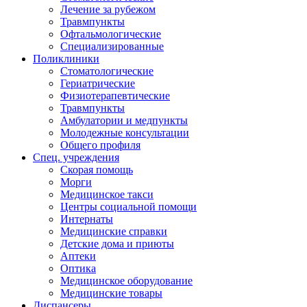
Лечение за рубежом
Травмпункты
Офтальмологические
Специализированные
Поликлиники
Стоматологические
Гериатрические
Физиотерапевтические
Травмпункты
Амбулатории и медпункты
Молодежные консультации
Общего профиля
Спец. учреждения
Скорая помощь
Морги
Медицинское такси
Центры социальной помощи
Интернаты
Медицинские справки
Детские дома и приюты
Аптеки
Оптика
Медицинское оборудование
Медицинские товары
Диспансеры