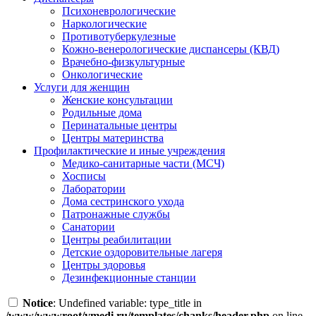
Психоневрологические
Наркологические
Противотуберкулезные
Кожно-венерологические диспансеры (КВД)
Врачебно-физкультурные
Онкологические
Услуги для женщин
Женские консультации
Родильные дома
Перинатальные центры
Центры материнства
Профилактические и иные учреждения
Медико-санитарные части (МСЧ)
Хосписы
Лаборатории
Дома сестринского ухода
Патронажные службы
Санатории
Центры реабилитации
Детские оздоровительные лагеря
Центры здоровья
Дезинфекционные станции
Notice
: Undefined variable: type_title in
/www/wwwroot/vmedi.ru/templates/chanks/header.php
on line