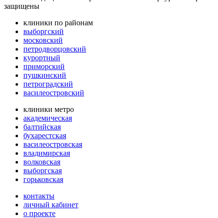
защищены
клиники по районам
выборгский
московский
петродворцовский
курортный
приморский
пушкинский
петроградский
василеостровский
клиники метро
академическая
балтийская
бухарестская
василеостровская
владимирская
волковская
выборгская
горьковская
контакты
личный кабинет
о проекте