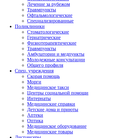
Лечение за рубежом
Травмпункты
Офтальмологические
Специализированные
Поликлиники
Стоматологические
Гериатрические
Физиотерапевтические
Травмпункты
Амбулатории и медпункты
Молодежные консультации
Общего профиля
Спец. учреждения
Скорая помощь
Морги
Медицинское такси
Центры социальной помощи
Интернаты
Медицинские справки
Детские дома и приюты
Аптеки
Оптика
Медицинское оборудование
Медицинские товары
Диспансеры