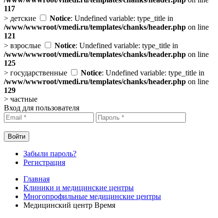
117
>
детские
Notice
: Undefined variable: type_title in
/www/wwwroot/vmedi.ru/templates/chanks/header.php
on line
121
>
взрослые
Notice
: Undefined variable: type_title in
/www/wwwroot/vmedi.ru/templates/chanks/header.php
on line
125
>
государственные
Notice
: Undefined variable: type_title in
/www/wwwroot/vmedi.ru/templates/chanks/header.php
on line
129
>
частные
Вход для пользователя
Забыли пароль?
Регистрация
Главная
Клиники и медицинские центры
Многопрофильные медицинские центры
Медицинский центр Время