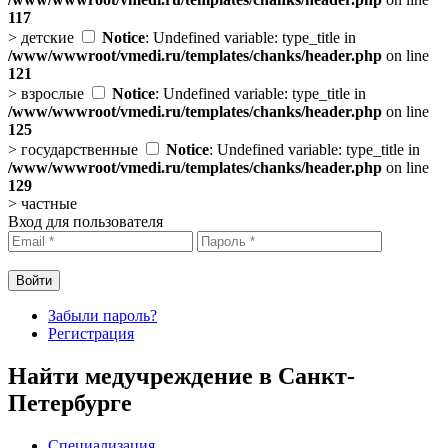
117
>
детские
Notice
: Undefined variable: type_title in
/www/wwwroot/vmedi.ru/templates/chanks/header.php
on line
121
>
взрослые
Notice
: Undefined variable: type_title in
/www/wwwroot/vmedi.ru/templates/chanks/header.php
on line
125
>
государственные
Notice
: Undefined variable: type_title in
/www/wwwroot/vmedi.ru/templates/chanks/header.php
on line
129
>
частные
Вход для пользователя
Забыли пароль?
Регистрация
Найти медучреждение в Санкт-
Петербурге
Специализация