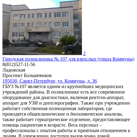
2
Городская поликлиника № 107 для взрослых (улица Коммуны)
8(812)527-11-56
Ладожская
Проспект Большевиков
195030, Санкт-Петербург, ул. Коммуны, д. 36
ГБУЗ №107 является одним из крупнейших медицинских
учреждений района. В поликлинике есть все современное
оборудование для диагностики, включая рентген-аппарат,
аппарат для УЗИ и допплерографии. Также при учреждении
работает собственная полноценная лаборатория, где
проводятся общеклинические и биохимические анализы,
также работает гериатрическое отделение, предоставляющее
помощь пациентам в возрасте. Весь персонал –
профессионалы с опытом работы и приятным отношением к
людям. В учреждении доступен вызов врача домой.