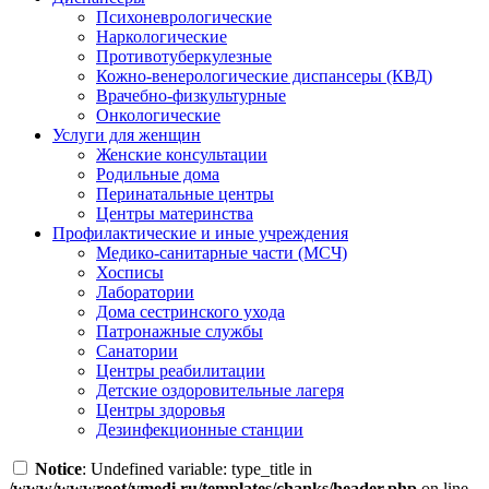
Психоневрологические
Наркологические
Противотуберкулезные
Кожно-венерологические диспансеры (КВД)
Врачебно-физкультурные
Онкологические
Услуги для женщин
Женские консультации
Родильные дома
Перинатальные центры
Центры материнства
Профилактические и иные учреждения
Медико-санитарные части (МСЧ)
Хосписы
Лаборатории
Дома сестринского ухода
Патронажные службы
Санатории
Центры реабилитации
Детские оздоровительные лагеря
Центры здоровья
Дезинфекционные станции
Notice
: Undefined variable: type_title in
/www/wwwroot/vmedi.ru/templates/chanks/header.php
on line