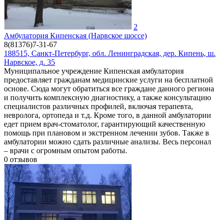
2
Амбулатория Кипенская (Нарвское шоссе)
8(81376)7-31-67
188515, Санкт-Петербург, обл. Ленинградская, дер. Кипень, ш.
Нарвское, д. 35
Муниципальное учреждение Кипенская амбулатория
предоставляет гражданам медицинские услуги на бесплатной
основе. Сюда могут обратиться все граждане данного региона
и получить комплексную диагностику, а также консультацию
специалистов различных профилей, включая терапевта,
невролога, ортопеда и т.д. Кроме того, в данной амбулатории
едет прием врач-стоматолог, гарантирующий качественную
помощь при плановом и экстренном лечении зубов. Также в
амбулатории можно сдать различные анализы. Весь персонал
– врачи с огромным опытом работы.
0
отзывов