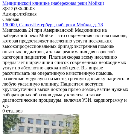
Медицинской клинике (набережная реки Мойки)
8(812)336-00-03
Адмиралтейская
Садовая
190000, Санкт-Петербург, наб. реки Мойки, д. 78
Медпомощь 24 при Американской Медклинике на
набережной реки Мойки – это современная частная помощь,
которая предоставляет населению услуги нескольких
высокопрофессиональных бригад: экстренная помощь
опытных педиатров, а также реанимация для взрослой
категории пациентов. Платная скорая всему населению
предлагает широчайший список современных необходимых
услуг по абсолютно адекватной цене. Вы вправе
рассчитывать на оперативную качественную помощь,
различные медуслуги на месте, срочную доставку пациента в
любую указанную клинику. Пациентам доступен
круглосуточный вызов доктора прямо домой, взятие нужных
лабораторных образцов дома у клиента, а также
диагностические процедуры, включая УЗИ, кардиограмму и
т.д.
0
отзывов