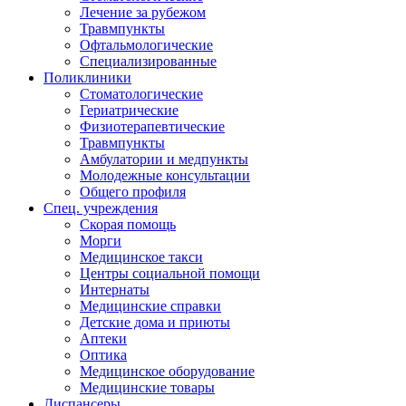
Лечение за рубежом
Травмпункты
Офтальмологические
Специализированные
Поликлиники
Стоматологические
Гериатрические
Физиотерапевтические
Травмпункты
Амбулатории и медпункты
Молодежные консультации
Общего профиля
Спец. учреждения
Скорая помощь
Морги
Медицинское такси
Центры социальной помощи
Интернаты
Медицинские справки
Детские дома и приюты
Аптеки
Оптика
Медицинское оборудование
Медицинские товары
Диспансеры