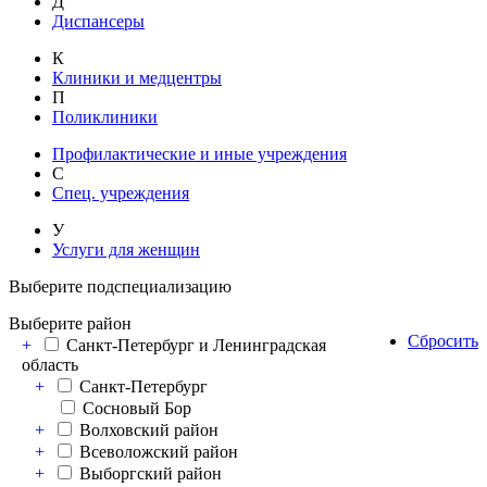
Д
Диспансеры
К
Клиники и медцентры
П
Поликлиники
Профилактические и иные учреждения
С
Спец. учреждения
У
Услуги для женщин
Выберите подспециализацию
Выберите район
Сбросить
+
Санкт-Петербург и Ленинградская
область
+
Санкт-Петербург
Сосновый Бор
+
Волховский район
+
Всеволожский район
+
Выборгский район