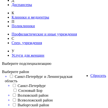
Д
Диспансеры
К
Клиники и медцентры
П
Поликлиники
Профилактические и иные учреждения
С
Спец. учреждения
У
Услуги для женщин
Выберите подспециализацию
Выберите район
Сбросить
+
Санкт-Петербург и Ленинградская
область
+
Санкт-Петербург
Сосновый Бор
+
Волховский район
+
Всеволожский район
+
Выборгский район