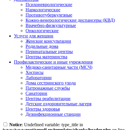
Психоневрологические
Наркологические
Противотуберкулезные
Кожно-венерологические диспансеры (КВД)
Врачебно-физкультурные
Онкологические
Услуги для женщин
Женские консультации
Родильные дома
Перинатальные центры
Центры материнства
Профилактические и иные учреждения
Медико-санитарные части (МСЧ)
Хосписы
Лаборатории
Дома сестринского ухода
Патронажные службы
Санатории
Центры реабилитации
Детские оздоровительные лагеря
Центры здоровья
Дезинфекционные станции
Notice
: Undefined variable: type_title in
/www/wwwroot/vmedi.ru/templates/chanks/header.php
on line