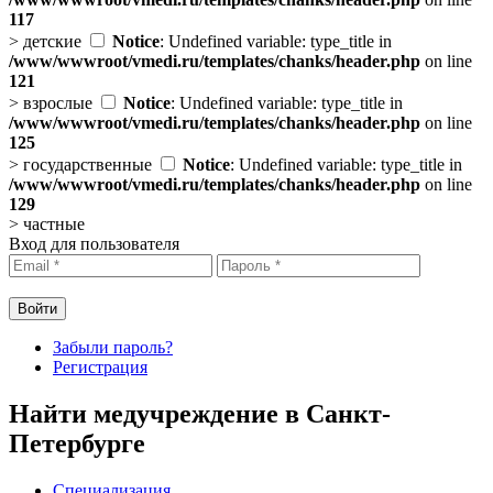
117
>
детские
Notice
: Undefined variable: type_title in
/www/wwwroot/vmedi.ru/templates/chanks/header.php
on line
121
>
взрослые
Notice
: Undefined variable: type_title in
/www/wwwroot/vmedi.ru/templates/chanks/header.php
on line
125
>
государственные
Notice
: Undefined variable: type_title in
/www/wwwroot/vmedi.ru/templates/chanks/header.php
on line
129
>
частные
Вход для пользователя
Забыли пароль?
Регистрация
Найти медучреждение в Санкт-
Петербурге
Специализация