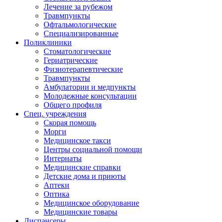
Лечение за рубежом
Травмпункты
Офтальмологические
Специализированные
Поликлиники
Стоматологические
Гериатрические
Физиотерапевтические
Травмпункты
Амбулатории и медпункты
Молодежные консультации
Общего профиля
Спец. учреждения
Скорая помощь
Морги
Медицинское такси
Центры социальной помощи
Интернаты
Медицинские справки
Детские дома и приюты
Аптеки
Оптика
Медицинское оборудование
Медицинские товары
Диспансеры