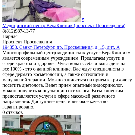
5
Медицинский центр ВераКлиник (проспект Просвещения)
8(812)987-13-77
Парнас
Проспект Просвещения
194358, Санкт-Петербург, пр. Просвещения, д. 15, лит. А
Многопрофильный центр медицинских услуг «ВераКлиник»
является современным учреждением. Предлагаем услуги в
сфере красоты и здоровья. Чувствовать себя и выглядеть на
все 100% - это о данной клинике. Вас ждут специалисты в
сфере дермато-косметологии, а также остеопатии и
мануальной терапии. Можно записаться на прием к трихологу,
посетить диетолога. Ведет прием опытный эндокринолог,
можно получить консультацию психолога. Всем клиентам
предоставляются услуги в сфере массажей различного
направления. Доступные цены и высокое качество
гарантировано.
0
отзывов