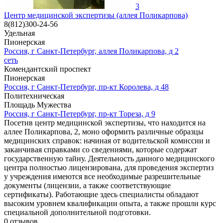
3
Центр медицинской экспертизы (аллея Поликарпова)
8(812)300-24-56
Удельная
Пионерская
Россия, г Санкт-Петербург, аллея Поликарпова, д 2
сеть
Комендантский проспект
Пионерская
Россия, г Санкт-Петербург, пр-кт Королева, д 48
Политехническая
Площадь Мужества
Россия, г Санкт-Петербург, пр-кт Тореза, д 9
Посетив центр медицинской экспертизы, что находится на
аллее Поликарпова, 2, моно оформить различные образцы
медицинских справок: начиная от водительской комиссии и
заканчивая справками со сведениями, которые содержат
государственную тайну. Деятельность данного медицинского
центра полностью лицензирована, для проведения экспертиз
у учреждения имеются все необходимые разрешительные
документы (лицензии, а также соответствующие
сертификаты). Работающие здесь специалисты обладают
высоким уровнем квалификации опыта, а также прошли курс
специальной дополнительной подготовки.
0
отзывов