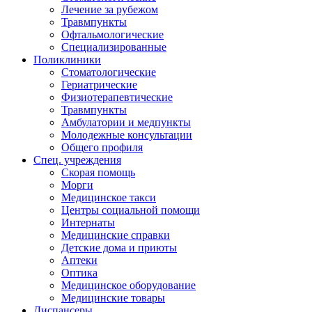
Лечение за рубежом
Травмпункты
Офтальмологические
Специализированные
Поликлиники
Стоматологические
Гериатрические
Физиотерапевтические
Травмпункты
Амбулатории и медпункты
Молодежные консультации
Общего профиля
Спец. учреждения
Скорая помощь
Морги
Медицинское такси
Центры социальной помощи
Интернаты
Медицинские справки
Детские дома и приюты
Аптеки
Оптика
Медицинское оборудование
Медицинские товары
Диспансеры