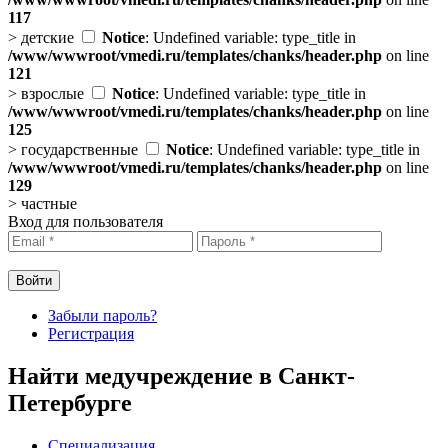
117
>
детские
Notice
: Undefined variable: type_title in
/www/wwwroot/vmedi.ru/templates/chanks/header.php
on line
121
>
взрослые
Notice
: Undefined variable: type_title in
/www/wwwroot/vmedi.ru/templates/chanks/header.php
on line
125
>
государственные
Notice
: Undefined variable: type_title in
/www/wwwroot/vmedi.ru/templates/chanks/header.php
on line
129
>
частные
Вход для пользователя
Забыли пароль?
Регистрация
Найти медучреждение в Санкт-
Петербурге
Специализация