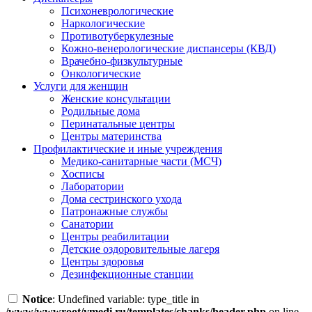
Психоневрологические
Наркологические
Противотуберкулезные
Кожно-венерологические диспансеры (КВД)
Врачебно-физкультурные
Онкологические
Услуги для женщин
Женские консультации
Родильные дома
Перинатальные центры
Центры материнства
Профилактические и иные учреждения
Медико-санитарные части (МСЧ)
Хосписы
Лаборатории
Дома сестринского ухода
Патронажные службы
Санатории
Центры реабилитации
Детские оздоровительные лагеря
Центры здоровья
Дезинфекционные станции
Notice
: Undefined variable: type_title in
/www/wwwroot/vmedi.ru/templates/chanks/header.php
on line