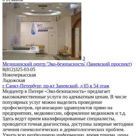
3
Медицинский центр 'Эко-безопасность' (Заневский проспект)
8(812)325-03-05
Новочеркасская
Ладожская
г Санкт-Петербург, пр-кт Заневский, д 65 к 54 этаж
Медцентр в Питере «Эко-безопасность» предлагает
высококачественные услуги по адекватным ценам. В числе
популярных услуг можно выделить проведение
профосмотров, организацию здравпунктов прямо на
предприятиях, медкомиссии, оформление медкнижек и т.д.
Здесь ведут прием квалифицированные специалисты,
проводится точная диагностика, доступны лазерные методики
лечения гинекологических и дерматологических проблем.
Узнать всю необходимую информацию, время приема, цены