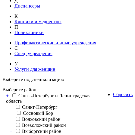
Д
Диспансеры
К
Клиники и медцентры
П
Поликлиники
Профилактические и иные учреждения
С
Спец. учреждения
У
Услуги для женщин
Выберите подспециализацию
Выберите район
Сбросить
+
Санкт-Петербург и Ленинградская
область
+
Санкт-Петербург
Сосновый Бор
+
Волховский район
+
Всеволожский район
+
Выборгский район