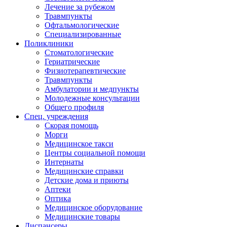
Лечение за рубежом
Травмпункты
Офтальмологические
Специализированные
Поликлиники
Стоматологические
Гериатрические
Физиотерапевтические
Травмпункты
Амбулатории и медпункты
Молодежные консультации
Общего профиля
Спец. учреждения
Скорая помощь
Морги
Медицинское такси
Центры социальной помощи
Интернаты
Медицинские справки
Детские дома и приюты
Аптеки
Оптика
Медицинское оборудование
Медицинские товары
Диспансеры