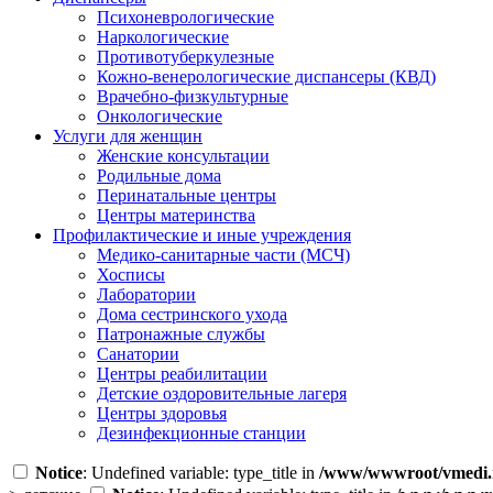
Психоневрологические
Наркологические
Противотуберкулезные
Кожно-венерологические диспансеры (КВД)
Врачебно-физкультурные
Онкологические
Услуги для женщин
Женские консультации
Родильные дома
Перинатальные центры
Центры материнства
Профилактические и иные учреждения
Медико-санитарные части (МСЧ)
Хосписы
Лаборатории
Дома сестринского ухода
Патронажные службы
Санатории
Центры реабилитации
Детские оздоровительные лагеря
Центры здоровья
Дезинфекционные станции
Notice
: Undefined variable: type_title in
/www/wwwroot/vmedi.r