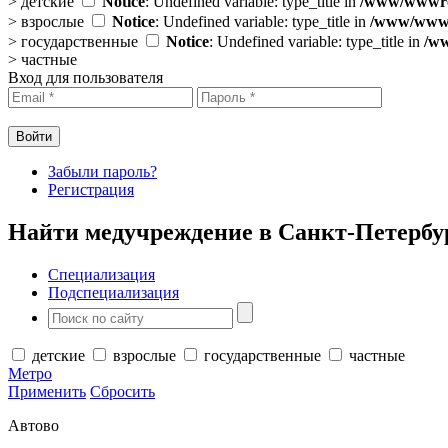
>
детские
Notice
: Undefined variable: type_title in
/www/wwwroo
>
взрослые
Notice
: Undefined variable: type_title in
/www/wwwro
>
государственные
Notice
: Undefined variable: type_title in
/ww
>
частные
Вход для пользователя
Забыли пароль?
Регистрация
Найти медучреждение в Санкт-Петербу
Специализация
Подспециализация
детские
взрослые
государственные
частные
Метро
Применить
Сбросить
Автово