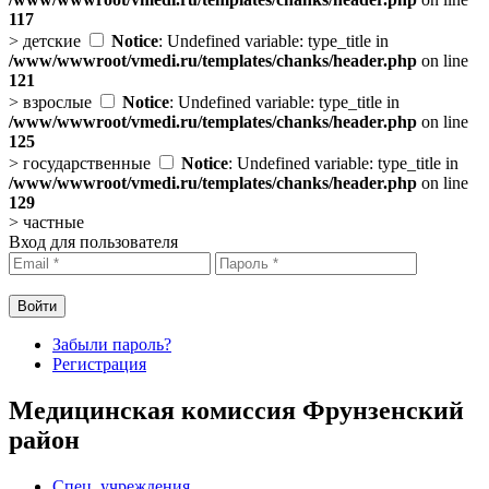
117
>
детские
Notice
: Undefined variable: type_title in
/www/wwwroot/vmedi.ru/templates/chanks/header.php
on line
121
>
взрослые
Notice
: Undefined variable: type_title in
/www/wwwroot/vmedi.ru/templates/chanks/header.php
on line
125
>
государственные
Notice
: Undefined variable: type_title in
/www/wwwroot/vmedi.ru/templates/chanks/header.php
on line
129
>
частные
Вход для пользователя
Забыли пароль?
Регистрация
Медицинская комиссия Фрунзенский
район
Спец. учреждения