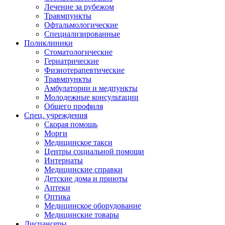
Лечение за рубежом
Травмпункты
Офтальмологические
Специализированные
Поликлиники
Стоматологические
Гериатрические
Физиотерапевтические
Травмпункты
Амбулатории и медпункты
Молодежные консультации
Общего профиля
Спец. учреждения
Скорая помощь
Морги
Медицинское такси
Центры социальной помощи
Интернаты
Медицинские справки
Детские дома и приюты
Аптеки
Оптика
Медицинское оборудование
Медицинские товары
Диспансеры