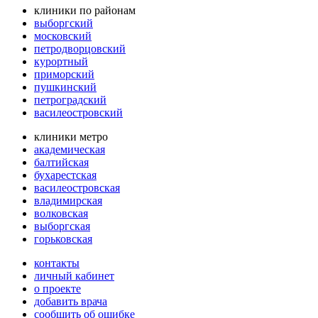
клиники по районам
выборгский
московский
петродворцовский
курортный
приморский
пушкинский
петроградский
василеостровский
клиники метро
академическая
балтийская
бухарестская
василеостровская
владимирская
волковская
выборгская
горьковская
контакты
личный кабинет
о проекте
добавить врача
сообщить об ошибке