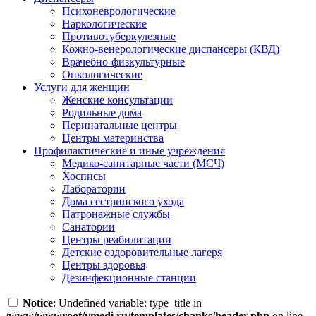
Психоневрологические
Наркологические
Противотуберкулезные
Кожно-венерологические диспансеры (КВД)
Врачебно-физкультурные
Онкологические
Услуги для женщин
Женские консультации
Родильные дома
Перинатальные центры
Центры материнства
Профилактические и иные учреждения
Медико-санитарные части (МСЧ)
Хосписы
Лаборатории
Дома сестринского ухода
Патронажные службы
Санатории
Центры реабилитации
Детские оздоровительные лагеря
Центры здоровья
Дезинфекционные станции
Notice
: Undefined variable: type_title in
/www/wwwroot/vmedi.ru/templates/chanks/header.php
on line