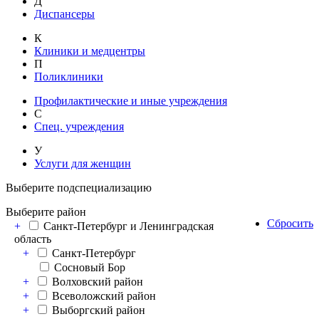
Д
Диспансеры
К
Клиники и медцентры
П
Поликлиники
Профилактические и иные учреждения
С
Спец. учреждения
У
Услуги для женщин
Выберите подспециализацию
Выберите район
Сбросить
+
Санкт-Петербург и Ленинградская
область
+
Санкт-Петербург
Сосновый Бор
+
Волховский район
+
Всеволожский район
+
Выборгский район