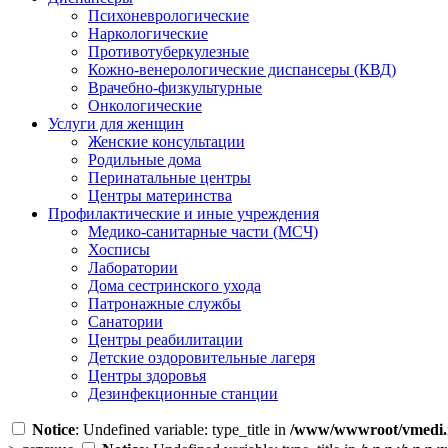
Психоневрологические
Наркологические
Противотуберкулезные
Кожно-венерологические диспансеры (КВД)
Врачебно-физкультурные
Онкологические
Услуги для женщин
Женские консультации
Родильные дома
Перинатальные центры
Центры материнства
Профилактические и иные учреждения
Медико-санитарные части (МСЧ)
Хосписы
Лаборатории
Дома сестринского ухода
Патронажные службы
Санатории
Центры реабилитации
Детские оздоровительные лагеря
Центры здоровья
Дезинфекционные станции
Notice
: Undefined variable: type_title in
/www/wwwroot/vmedi.r