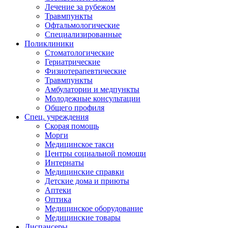
Лечение за рубежом
Травмпункты
Офтальмологические
Специализированные
Поликлиники
Стоматологические
Гериатрические
Физиотерапевтические
Травмпункты
Амбулатории и медпункты
Молодежные консультации
Общего профиля
Спец. учреждения
Скорая помощь
Морги
Медицинское такси
Центры социальной помощи
Интернаты
Медицинские справки
Детские дома и приюты
Аптеки
Оптика
Медицинское оборудование
Медицинские товары
Диспансеры