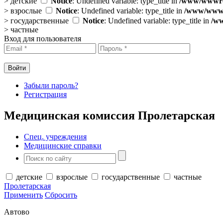
>
детские
Notice
: Undefined variable: type_title in
/www/wwwroo
>
взрослые
Notice
: Undefined variable: type_title in
/www/wwwro
>
государственные
Notice
: Undefined variable: type_title in
/ww
>
частные
Вход для пользователя
Забыли пароль?
Регистрация
Медицинская комиссия Пролетарская
Спец. учреждения
Медицинские справки
детские
взрослые
государственные
частные
Пролетарская
Применить
Сбросить
Автово