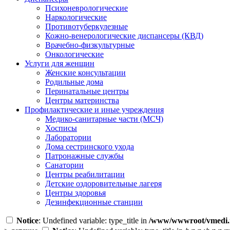
Психоневрологические
Наркологические
Противотуберкулезные
Кожно-венерологические диспансеры (КВД)
Врачебно-физкультурные
Онкологические
Услуги для женщин
Женские консультации
Родильные дома
Перинатальные центры
Центры материнства
Профилактические и иные учреждения
Медико-санитарные части (МСЧ)
Хосписы
Лаборатории
Дома сестринского ухода
Патронажные службы
Санатории
Центры реабилитации
Детские оздоровительные лагеря
Центры здоровья
Дезинфекционные станции
Notice
: Undefined variable: type_title in
/www/wwwroot/vmedi.r