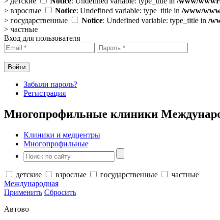
>
детские
Notice
: Undefined variable: type_title in
/www/wwwroo
>
взрослые
Notice
: Undefined variable: type_title in
/www/wwwro
>
государственные
Notice
: Undefined variable: type_title in
/ww
>
частные
Вход для пользователя
Забыли пароль?
Регистрация
Многопрофильные клиники Междунар
Клиники и медцентры
Многопрофильные
детские
взрослые
государственные
частные
Международная
Применить
Сбросить
Автово