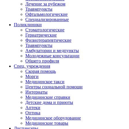
Лечение за рубежом
Травмпункты
Офтальмологические
Специализированные
Поликлиники
Стоматологические
Гериатрические
Физиотерапевтические
Травмпункты
Амбулатории и медпункты
Молодежные консультации
Общего профиля
Спец. учреждения
Скорая помощь
Морги
Медицинское такси
Центры социальной помощи
Интернаты
Медицинские справки
Детские дома и приюты
Аптеки
Оптика
Медицинское оборудование
Медицинские товары
Диспансеры