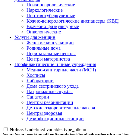
Психоневрологические
Наркологические
Противотуберкулезные
Кожно-венерологические диспансеры (КВД)
Врачебно-физкультурные
Онкологические
Услуги для женщин
Женские консультации
Родильные дома
Перинатальные центры
Центры материнства
Профилактические и иные учреждения
Медико-санитарные части (МСЧ)
Хосписы
Лаборатории
Дома сестринского ухода
Патронажные службы
Санатории
Центры реабилитации
Детские оздоровительные лагеря
Центры здоровья
Дезинфекционные станции
Notice
: Undefined variable: type_title in
/www/wwwroot/vmedi.ru/templates/chanks/header.php
on line