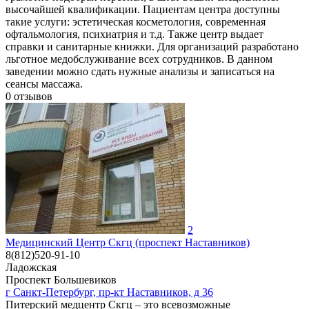
высочайшей квалификации. Пациентам центра доступны
такие услуги: эстетическая косметология, современная
офтальмология, психиатрия и т.д. Также центр выдает
справки и санитарные книжки. Для организаций разработано
льготное медобслуживание всех сотрудников. В данном
заведении можно сдать нужные анализы и записаться на
сеансы массажа.
0
отзывов
2
Медицинский Центр Скгц (проспект Наставников)
8(812)520-91-10
Ладожская
Проспект Большевиков
г Санкт-Петербург, пр-кт Наставников, д 36
Питерский медцентр Скгц – это всевозможные