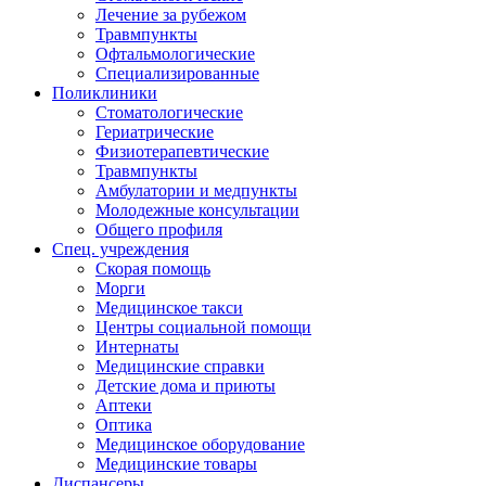
Лечение за рубежом
Травмпункты
Офтальмологические
Специализированные
Поликлиники
Стоматологические
Гериатрические
Физиотерапевтические
Травмпункты
Амбулатории и медпункты
Молодежные консультации
Общего профиля
Спец. учреждения
Скорая помощь
Морги
Медицинское такси
Центры социальной помощи
Интернаты
Медицинские справки
Детские дома и приюты
Аптеки
Оптика
Медицинское оборудование
Медицинские товары
Диспансеры