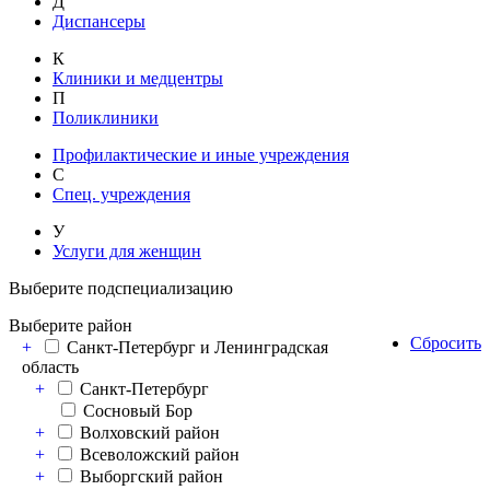
Д
Диспансеры
К
Клиники и медцентры
П
Поликлиники
Профилактические и иные учреждения
С
Спец. учреждения
У
Услуги для женщин
Выберите подспециализацию
Выберите район
Сбросить
+
Санкт-Петербург и Ленинградская
область
+
Санкт-Петербург
Сосновый Бор
+
Волховский район
+
Всеволожский район
+
Выборгский район