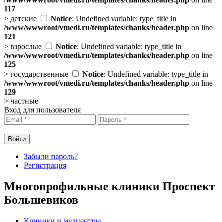
117
>
детские
Notice
: Undefined variable: type_title in
/www/wwwroot/vmedi.ru/templates/chanks/header.php
on line
121
>
взрослые
Notice
: Undefined variable: type_title in
/www/wwwroot/vmedi.ru/templates/chanks/header.php
on line
125
>
государственные
Notice
: Undefined variable: type_title in
/www/wwwroot/vmedi.ru/templates/chanks/header.php
on line
129
>
частные
Вход для пользователя
Забыли пароль?
Регистрация
Многопрофильные клиники Проспект
Большевиков
Клиники и медцентры