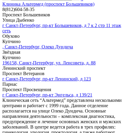
Клиника Альтермед (проспект Большевиков)
8(812)604-58-35
Проспект Большевиков
Улица Дыбенко
г Санкт-Петербург, пр-кт Большевиков, д 7 к 2 стр 11 этаж
сеть
Обухово
Купчино
, Санкт-Петербург, Олеко Дундича
Звёздная
Купчино
196158, Санкт-Петербург, ул. Ленсовета, д. 88
Ленинский проспект
Проспект Ветеранов
г Санкт-Петербург, пр-кт Ленинский, д 123
Парнас
Проспект Просвещения
г Санкт-Петербург, пр-кт Энгельса, д 139/21
Клиническая сеть “Альтермед” представлена несколькими
центрами и работает с 1999 года. Данное отделение
располагается на улице Олеко Дундича. Основные
направления деятельности – комплексная диагностика,
предупреждение и лечение основных женских и мужских
заболеваний. В центре ведется работа в трех профилях:
гинекология, урология, проктология, а также работают