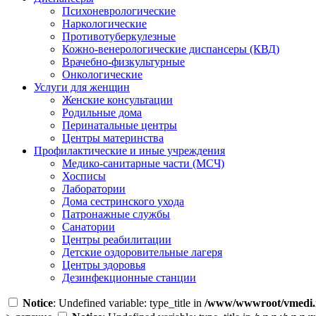
Психоневрологические
Наркологические
Противотуберкулезные
Кожно-венерологические диспансеры (КВД)
Врачебно-физкультурные
Онкологические
Услуги для женщин
Женские консультации
Родильные дома
Перинатальные центры
Центры материнства
Профилактические и иные учреждения
Медико-санитарные части (МСЧ)
Хосписы
Лаборатории
Дома сестринского ухода
Патронажные службы
Санатории
Центры реабилитации
Детские оздоровительные лагеря
Центры здоровья
Дезинфекционные станции
Notice
: Undefined variable: type_title in
/www/wwwroot/vmedi.r