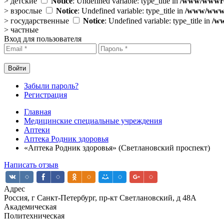
>
детские
Notice
: Undefined variable: type_title in
/www/wwwroo
>
взрослые
Notice
: Undefined variable: type_title in
/www/wwwro
>
государственные
Notice
: Undefined variable: type_title in
/ww
>
частные
Вход для пользователя
Забыли пароль?
Регистрация
Главная
Медицинские специальные учреждения
Аптеки
Аптека Родник здоровья
«Аптека Родник здоровья» (Светлановский проспект)
Написать отзыв
Адрес
Россия, г Санкт-Петербург, пр-кт Светлановский, д 48А
Академическая
Политехническая