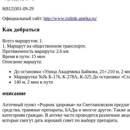
8(812)301-09-29
Официальный сайт:
http://www.rodnik-apteka.ru/
Как добраться
Всего маршрутов: 1.
1. Маршрут на общественном транспорте.
Протяженность маршрута: 2.6 км
Время в пути: 15 мин
Описание маршута:
До остановки «Улица Академика Байкова, 21» 210 м, 2 ми
Маршрутки №№ К-176, К-278А, К-325 До остановки «Ста
140 м, 2 мин в пути
описание
Аптечный пункт «Родник здоровья» на Светлановском предлаг
средства, травяные препараты, БАДы и многое другое. Также 
категориям граждан. В аптеке часто проводятся различные ак
которые смогут дать хороший совет по выбору препарата.