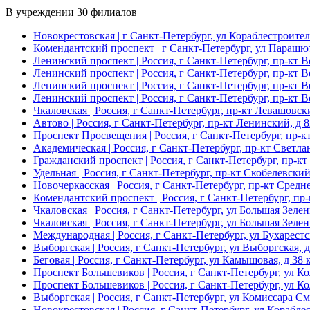
В учреждении
30 филиалов
Новокрестовская
| г Санкт-Петербург, ул Кораблестроител
Комендантский проспект
| г Санкт-Петербург, ул Парашют
Ленинский проспект
| Россия, г Санкт-Петербург, пр-кт В
Ленинский проспект
| Россия, г Санкт-Петербург, пр-кт В
Ленинский проспект
| Россия, г Санкт-Петербург, пр-кт В
Ленинский проспект
| Россия, г Санкт-Петербург, пр-кт В
Чкаловская
| Россия, г Санкт-Петербург, пр-кт Левашовски
Автово
| Россия, г Санкт-Петербург, пр-кт Ленинский, д 8
Проспект Просвещения
| Россия, г Санкт-Петербург, пр-к
Академическая
| Россия, г Санкт-Петербург, пр-кт Светл
Гражданский проспект
| Россия, г Санкт-Петербург, пр-к
Удельная
| Россия, г Санкт-Петербург, пр-кт Скобелевский
Новочеркасская
| Россия, г Санкт-Петербург, пр-кт Средн
Комендантский проспект
| Россия, г Санкт-Петербург, пр
Чкаловская
| Россия, г Санкт-Петербург, ул Большая Зелен
Чкаловская
| Россия, г Санкт-Петербург, ул Большая Зелен
Международная
| Россия, г Санкт-Петербург, ул Бухарестс
Выборгская
| Россия, г Санкт-Петербург, ул Выборгская, 
Беговая
| Россия, г Санкт-Петербург, ул Камышовая, д 38 к
Проспект Большевиков
| Россия, г Санкт-Петербург, ул Ко
Проспект Большевиков
| Россия, г Санкт-Петербург, ул Ко
Выборгская
| Россия, г Санкт-Петербург, ул Комиссара См
Новокрестовская
| Россия, г Санкт-Петербург, ул Корабле