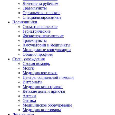
Лечение за рубежом
Травмпункты
Офтальмологические
Специализированные
Поликлиники
Стоматологические
Гериатрические
Физиотерапевтические
Травмпункты
Амбулатории и медпункты
Молодежные консультации
Общего профиля
Спец. учреждения
Скорая помощь
Морги
Медицинское такси
Центры социальной помощи
Интернаты
Медицинские справки
Детские дома и приюты
Аптеки
Оптика
Медицинское оборудование
Медицинские товары
Диспансеры