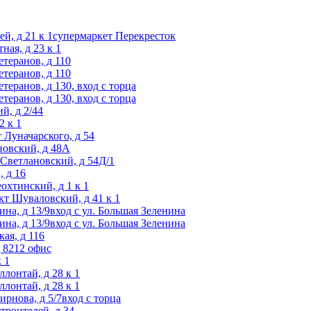
ей, д 21 к 1супермаркет Перекресток
ная, д 23 к 1
етеранов, д 110
етеранов, д 110
етеранов, д 130, вход с торца
етеранов, д 130, вход с торца
й, д 2/44
2 к 1
т Луначарского, д 54
ановский, д 48А
т Светлановский, д 54Д/1
, д 16
еохтинский, д 1 к 1
-кт Шуваловский, д 41 к 1
ина, д 13/9вход с ул. Большая Зеленина
ина, д 13/9вход с ул. Большая Зеленина
кая, д 116
д 8212 офис
 1
ллонтай, д 28 к 1
ллонтай, д 28 к 1
ирнова, д 5/7вход с торца
строителей, д 34