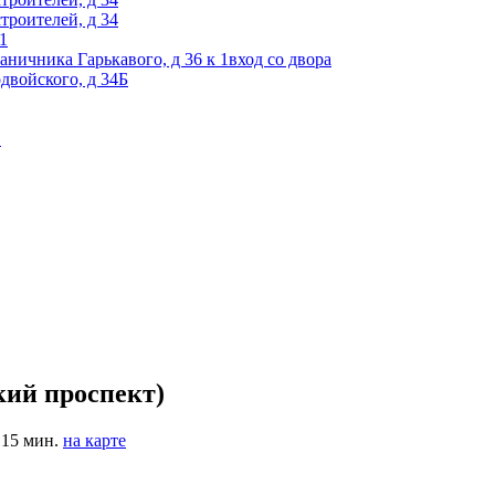
строителей, д 34
 1
раничника Гарькавого, д 36 к 1вход со двора
одвойского, д 34Б
1
кий проспект)
 15 мин.
на карте