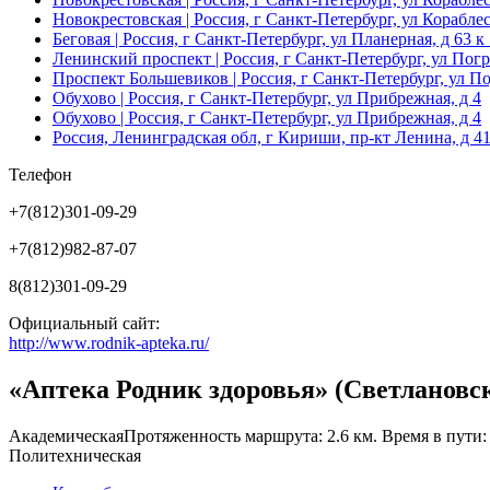
Новокрестовская
| Россия, г Санкт-Петербург, ул Корабле
Беговая
| Россия, г Санкт-Петербург, ул Планерная, д 63 к
Ленинский проспект
| Россия, г Санкт-Петербург, ул Пог
Проспект Большевиков
| Россия, г Санкт-Петербург, ул П
Обухово
| Россия, г Санкт-Петербург, ул Прибрежная, д 4
Обухово
| Россия, г Санкт-Петербург, ул Прибрежная, д 4
Россия, Ленинградская обл, г Кириши, пр-кт Ленина, д 4
Телефон
+7(812)301-09-29
+7(812)982-87-07
8(812)301-09-29
Официальный сайт:
http://www.rodnik-apteka.ru/
«Аптека Родник здоровья» (Светлановс
Академическая
Протяженность маршрута: 2.6 км. Время в пути:
Политехническая