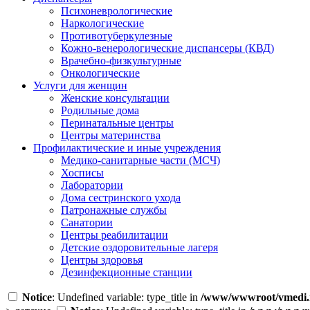
Психоневрологические
Наркологические
Противотуберкулезные
Кожно-венерологические диспансеры (КВД)
Врачебно-физкультурные
Онкологические
Услуги для женщин
Женские консультации
Родильные дома
Перинатальные центры
Центры материнства
Профилактические и иные учреждения
Медико-санитарные части (МСЧ)
Хосписы
Лаборатории
Дома сестринского ухода
Патронажные службы
Санатории
Центры реабилитации
Детские оздоровительные лагеря
Центры здоровья
Дезинфекционные станции
Notice
: Undefined variable: type_title in
/www/wwwroot/vmedi.r