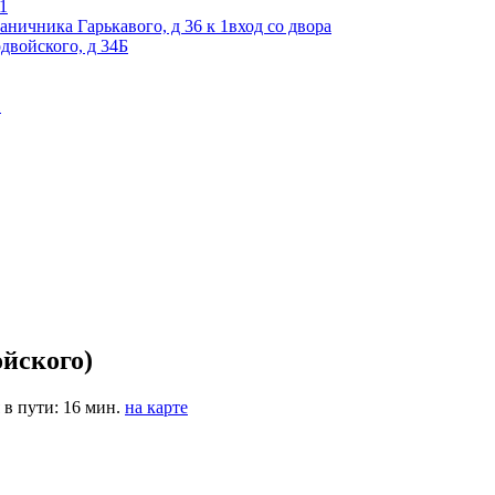
 1
раничника Гарькавого, д 36 к 1вход со двора
одвойского, д 34Б
1
ойского)
в пути: 16 мин.
на карте