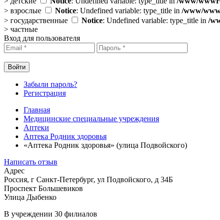
>
детские
Notice
: Undefined variable: type_title in
/www/wwwroo
>
взрослые
Notice
: Undefined variable: type_title in
/www/wwwro
>
государственные
Notice
: Undefined variable: type_title in
/ww
>
частные
Вход для пользователя
Забыли пароль?
Регистрация
Главная
Медицинские специальные учреждения
Аптеки
Аптека Родник здоровья
«Аптека Родник здоровья» (улица Подвойского)
Написать отзыв
Адрес
Россия, г Санкт-Петербург, ул Подвойского, д 34Б
Проспект Большевиков
Улица Дыбенко
В учреждении
30 филиалов