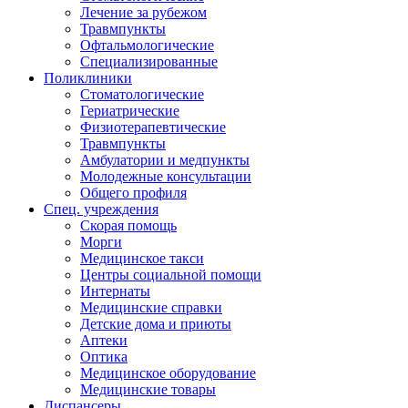
Лечение за рубежом
Травмпункты
Офтальмологические
Специализированные
Поликлиники
Стоматологические
Гериатрические
Физиотерапевтические
Травмпункты
Амбулатории и медпункты
Молодежные консультации
Общего профиля
Спец. учреждения
Скорая помощь
Морги
Медицинское такси
Центры социальной помощи
Интернаты
Медицинские справки
Детские дома и приюты
Аптеки
Оптика
Медицинское оборудование
Медицинские товары
Диспансеры