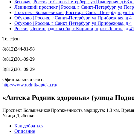
Беговая
| Россия, г Санкт-Петербург, ул Планерная, д 63 к
Ленинский проспект
| Россия, г Санкт-Петербург, ул Пог
Проспект Большевиков
| Россия, г Санкт-Петербург, ул П
Обухово
| Россия, г Санкт-Петербург, ул Прибрежная, д 4
Обухово
| Россия, г Санкт-Петербург, ул Прибрежная, д 4
Россия, Ленинградская обл, г Кириши, пр-кт Ленина, д 4
Телефон
8(812)244-81-98
8(812)301-09-29
8(812)301-09-29
Официальный сайт:
http://www.rodnik-apteka.ru/
«Аптека Родник здоровья» (улица Подв
Проспект Большевиков
Протяженность маршрута: 1.3 км. Время 
Улица Дыбенко
Как добраться
Описание