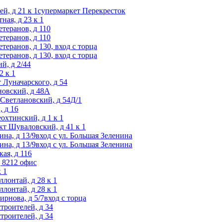
ей, д 21 к 1супермаркет Перекресток
ная, д 23 к 1
етеранов, д 110
етеранов, д 110
етеранов, д 130, вход с торца
етеранов, д 130, вход с торца
й, д 2/44
2 к 1
т Луначарского, д 54
ановский, д 48А
т Светлановский, д 54Д/1
, д 16
еохтинский, д 1 к 1
-кт Шуваловский, д 41 к 1
ина, д 13/9вход с ул. Большая Зеленина
ина, д 13/9вход с ул. Большая Зеленина
кая, д 116
д 8212 офис
 1
ллонтай, д 28 к 1
ллонтай, д 28 к 1
ирнова, д 5/7вход с торца
строителей, д 34
строителей, д 34