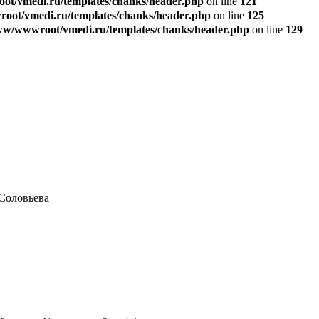
t/vmedi.ru/templates/chanks/header.php
on line
121
ot/vmedi.ru/templates/chanks/header.php
on line
125
w/wwwroot/vmedi.ru/templates/chanks/header.php
on line
129
 Соловьева