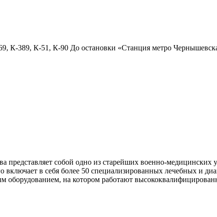
, К-389, К-51, К-90 До остановки «Станция метро Чернышевска
а представляет собой одно из старейших военно-медицинских у
 включает в себя более 50 специализированных лечебных и ди
ым оборудованием, на котором работают высококвалифицированны