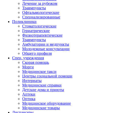
Лечение за рубежом
Травмпункты
Офтальмологические
Специализированные
Поликлиники
Стоматологические
Гериатрические
Физиотерапевтические
Травмпункты
Амбулатории и медпункты
Молодежные консультации
Общего профиля
Спец. учреждения
Скорая помощь
Морги
Медицинское такси
Центры социальной помощи
Интернаты
Медицинские справки
Детские дома и приюты
Аптеки
Оптика
Медицинское оборудование
Медицинские товары
Диспансеры