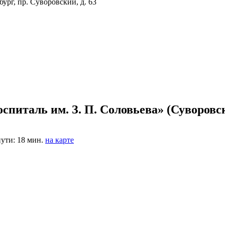
ург, пр. Суворовский, д. 63
спиталь им. З. П. Соловьева» (Суворовс
ути: 18 мин.
на карте