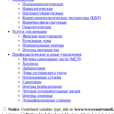
Психоневрологические
Наркологические
Противотуберкулезные
Кожно-венерологические диспансеры (КВД)
Врачебно-физкультурные
Онкологические
Услуги для женщин
Женские консультации
Родильные дома
Перинатальные центры
Центры материнства
Профилактические и иные учреждения
Медико-санитарные части (МСЧ)
Хосписы
Лаборатории
Дома сестринского ухода
Патронажные службы
Санатории
Центры реабилитации
Детские оздоровительные лагеря
Центры здоровья
Дезинфекционные станции
Notice
: Undefined variable: type_title in
/www/wwwroot/vmedi.r