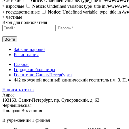
>
детские
Notice
: Undefined variable: type_title in
/www/wwwroo
>
взрослые
Notice
: Undefined variable: type_title in
/www/wwwro
>
государственные
Notice
: Undefined variable: type_title in
/ww
>
частные
Вход для пользователя
Забыли пароль?
Регистрация
Главная
Городские больницы
Госпитали Санкт-Петербурга
442 окружной военный клинический госпиталь им. З. П.
Написать отзыв
Адрес
193163, Санкт-Петербург, пр. Суворовский, д. 63
Чернышевская
Площадь Восстания
В учреждении
1 филиал