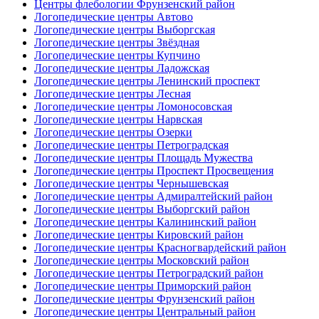
Центры флебологии Фрунзенский район
Логопедические центры Автово
Логопедические центры Выборгская
Логопедические центры Звёздная
Логопедические центры Купчино
Логопедические центры Ладожская
Логопедические центры Ленинский проспект
Логопедические центры Лесная
Логопедические центры Ломоносовская
Логопедические центры Нарвская
Логопедические центры Озерки
Логопедические центры Петроградская
Логопедические центры Площадь Мужества
Логопедические центры Проспект Просвещения
Логопедические центры Чернышевская
Логопедические центры Адмиралтейский район
Логопедические центры Выборгский район
Логопедические центры Калининский район
Логопедические центры Кировский район
Логопедические центры Красногвардейский район
Логопедические центры Московский район
Логопедические центры Петроградский район
Логопедические центры Приморский район
Логопедические центры Фрунзенский район
Логопедические центры Центральный район