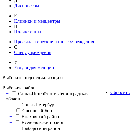
Д
Диспансеры
К
Клиники и медцентры
П
Поликлиники
Профилактические и иные учреждения
С
Спец. учреждения
У
Услуги для женщин
Выберите подспециализацию
Выберите район
Сбросить
+
Санкт-Петербург и Ленинградская
область
+
Санкт-Петербург
Сосновый Бор
+
Волховский район
+
Всеволожский район
+
Выборгский район