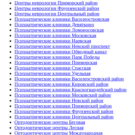
Центры неврологии Приморский район
Центры неврологии Фрунзенский район
Центры неврологии Центральный район
Психиатрические клиники Василеостровская
Психиатрические клиники Девяткино
Психиатрические клиники Ломоносовская
Психиатрические клиники Московская
Психиатрические клиники Нарвская
Психиатрические клиники Невский проспект
Психиатрические клиники Обводный канал
Психиатрические клиники Парк Победы
Психиатрические клиники Приморская
Психиатрические клиники Спасская
Психиатрические клиники Удельная
Психиатрические клиники Василеостровский район
Психиатрические клиники Кировский район
Психиатрические клиники Красногвардейский район
Психиатрические клиники Московский район
Психиатрические клиники Невский район
Психиатрические клиники Приморский район
Психиатрические клиники Фрунзенский район
Психиатрические клиники Центральный район
Ортодонтические центры Беговая
Ортодонтические центры Лесная
Ортодонтические центры Международная