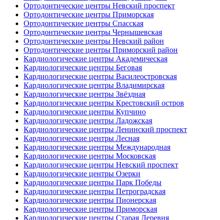
Ортодонтические центры Невский проспект
Ортодонтические центры Приморская
Ортодонтические центры Спасская
Ортодонтические центры Чернышевская
Ортодонтические центры Невский район
Ортодонтические центры Приморский район
Кардиологические центры Академическая
Кардиологические центры Беговая
Кардиологические центры Василеостровская
Кардиологические центры Владимирская
Кардиологические центры Звёздная
Кардиологические центры Крестовский остров
Кардиологические центры Купчино
Кардиологические центры Ладожская
Кардиологические центры Ленинский проспект
Кардиологические центры Лесная
Кардиологические центры Международная
Кардиологические центры Московская
Кардиологические центры Невский проспект
Кардиологические центры Озерки
Кардиологические центры Парк Победы
Кардиологические центры Петроградская
Кардиологические центры Пионерская
Кардиологические центры Приморская
Кардиологические центры Старая Деревня