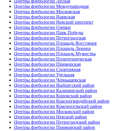
Центры флебологии Лесная
Центры флебологии Международная
Центры флебологии Московская
Центры флебологии Нарвская
Центры флебологии Невский проспект
Центры флебологии Озерки
Центры флебологии Парк Победы
Центры флебологии Петроградская
Центры флебологии Площадь Восстания
Центры флебологии Площадь Ленина
Центры флебологии Площадь Мужества
Центры флебологии Политехническая
Центры флебологии Приморская
Центры флебологии Спортивная
Центры флебологии Удельная
Центры флебологии Чернышевская
Центры флебологии Выборгский район
Центры флебологии Калининский район
Центры флебологии Кировский район
Центры флебологии Красногвардейский район
Центры флебологии Красносельский район
Центры флебологии Московский район
Центры флебологии Невский район
Центры флебологии Петроградский район
Центры флебологии Приморский район