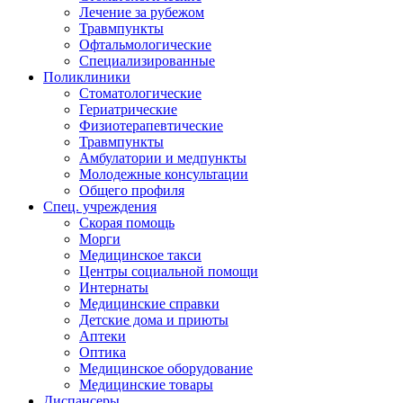
Лечение за рубежом
Травмпункты
Офтальмологические
Специализированные
Поликлиники
Стоматологические
Гериатрические
Физиотерапевтические
Травмпункты
Амбулатории и медпункты
Молодежные консультации
Общего профиля
Спец. учреждения
Скорая помощь
Морги
Медицинское такси
Центры социальной помощи
Интернаты
Медицинские справки
Детские дома и приюты
Аптеки
Оптика
Медицинское оборудование
Медицинские товары
Диспансеры