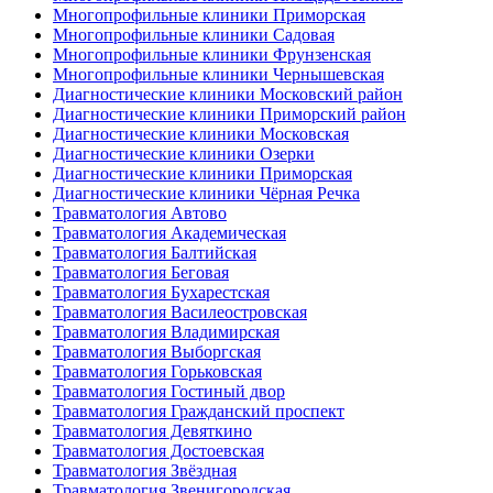
Многопрофильные клиники Приморская
Многопрофильные клиники Садовая
Многопрофильные клиники Фрунзенская
Многопрофильные клиники Чернышевская
Диагностические клиники Московский район
Диагностические клиники Приморский район
Диагностические клиники Московская
Диагностические клиники Озерки
Диагностические клиники Приморская
Диагностические клиники Чёрная Речка
Травматология Автово
Травматология Академическая
Травматология Балтийская
Травматология Беговая
Травматология Бухарестская
Травматология Василеостровская
Травматология Владимирская
Травматология Выборгская
Травматология Горьковская
Травматология Гостиный двор
Травматология Гражданский проспект
Травматология Девяткино
Травматология Достоевская
Травматология Звёздная
Травматология Звенигородская