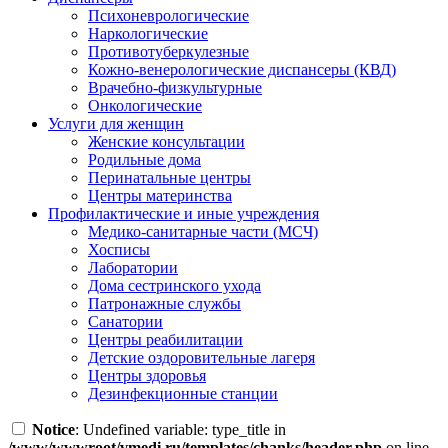
Психоневрологические
Наркологические
Противотуберкулезные
Кожно-венерологические диспансеры (КВД)
Врачебно-физкультурные
Онкологические
Услуги для женщин
Женские консультации
Родильные дома
Перинатальные центры
Центры материнства
Профилактические и иные учреждения
Медико-санитарные части (МСЧ)
Хосписы
Лаборатории
Дома сестринского ухода
Патронажные службы
Санатории
Центры реабилитации
Детские оздоровительные лагеря
Центры здоровья
Дезинфекционные станции
Notice
: Undefined variable: type_title in
/www/wwwroot/vmedi.ru/templates/chanks/header.php
on line