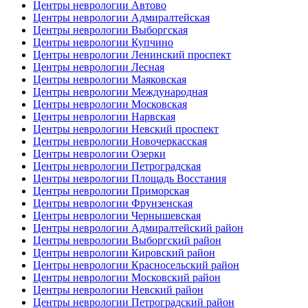
Центры неврологии Автово
Центры неврологии Адмиралтейская
Центры неврологии Выборгская
Центры неврологии Купчино
Центры неврологии Ленинский проспект
Центры неврологии Лесная
Центры неврологии Маяковская
Центры неврологии Международная
Центры неврологии Московская
Центры неврологии Нарвская
Центры неврологии Невский проспект
Центры неврологии Новочеркасская
Центры неврологии Озерки
Центры неврологии Петроградская
Центры неврологии Площадь Восстания
Центры неврологии Приморская
Центры неврологии Фрунзенская
Центры неврологии Чернышевская
Центры неврологии Адмиралтейский район
Центры неврологии Выборгский район
Центры неврологии Кировский район
Центры неврологии Красносельский район
Центры неврологии Московский район
Центры неврологии Невский район
Центры неврологии Петроградский район