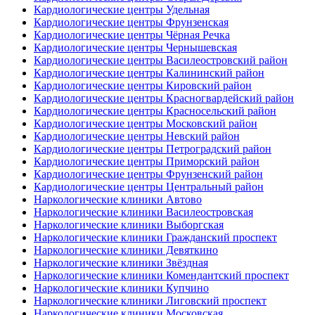
Кардиологические центры Удельная
Кардиологические центры Фрунзенская
Кардиологические центры Чёрная Речка
Кардиологические центры Чернышевская
Кардиологические центры Василеостровский район
Кардиологические центры Калининский район
Кардиологические центры Кировский район
Кардиологические центры Красногвардейский район
Кардиологические центры Красносельский район
Кардиологические центры Московский район
Кардиологические центры Невский район
Кардиологические центры Петроградский район
Кардиологические центры Приморский район
Кардиологические центры Фрунзенский район
Кардиологические центры Центральный район
Наркологические клиники Автово
Наркологические клиники Василеостровская
Наркологические клиники Выборгская
Наркологические клиники Гражданский проспект
Наркологические клиники Девяткино
Наркологические клиники Звёздная
Наркологические клиники Комендантский проспект
Наркологические клиники Купчино
Наркологические клиники Лиговский проспект
Наркологические клиники Московская