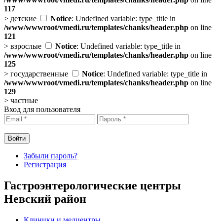
117
>
детские
Notice
: Undefined variable: type_title in
/www/wwwroot/vmedi.ru/templates/chanks/header.php
on line
121
>
взрослые
Notice
: Undefined variable: type_title in
/www/wwwroot/vmedi.ru/templates/chanks/header.php
on line
125
>
государственные
Notice
: Undefined variable: type_title in
/www/wwwroot/vmedi.ru/templates/chanks/header.php
on line
129
>
частные
Вход для пользователя
Забыли пароль?
Регистрация
Гастроэнтерологические центры
Невский район
Клиники и медцентры